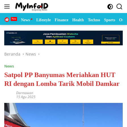
Langsung
ke
konten
Home
News
Lifestyle
Finance
Health
Techno
Sports
Otom
Beranda
News
News
Satpol PP Banyumas Meriahkan HUT
RI dengan Lomba Tarik Mobil Damkar
Darmawan
15 Agu 2025