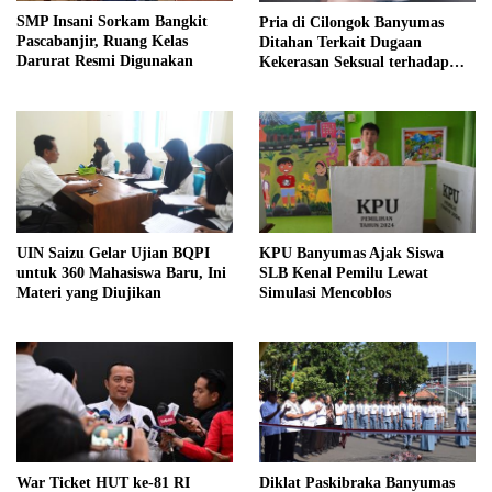
SMP Insani Sorkam Bangkit
Pria di Cilongok Banyumas
Pascabanjir, Ruang Kelas
Ditahan Terkait Dugaan
Darurat Resmi Digunakan
Kekerasan Seksual terhadap
Perempuan
UIN Saizu Gelar Ujian BQPI
KPU Banyumas Ajak Siswa
untuk 360 Mahasiswa Baru, Ini
SLB Kenal Pemilu Lewat
Materi yang Diujikan
Simulasi Mencoblos
War Ticket HUT ke-81 RI
Diklat Paskibraka Banyumas