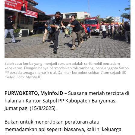
Salah satu lomba yang menjadi sorotan adalah tarik mobil pemadam
kebakaran. Dengan hanya bermodalkan tali tambang, para anggota Satpol
PP beradu tenaga menarik truk Damkar berbobot sekitar 7 ton sejauh 30
meter. Foto: MyInfo.ID
PURWOKERTO, MyInfo.ID
– Suasana meriah tercipta di
halaman Kantor Satpol PP Kabupaten Banyumas,
Jumat pagi (15/8/2025).
Bukan untuk menertibkan peraturan atau
memadamkan api seperti biasanya, kali ini keluarga