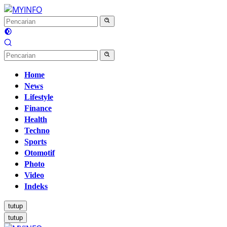
Langsung
ke
konten
Home
News
Lifestyle
Finance
Health
Techno
Sports
Otomotif
Photo
Video
Indeks
tutup
tutup