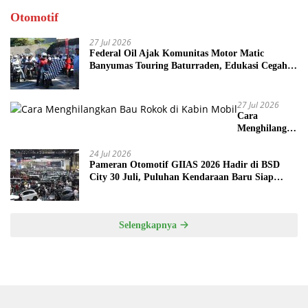
Otomotif
27 Jul 2026
Federal Oil Ajak Komunitas Motor Matic
Banyumas Touring Baturraden, Edukasi Cegah
Mesin Overheat
27 Jul 2026
Cara
Menghilangka
n Bau Rokok
24 Jul 2026
di Kabin
Pameran Otomotif GIIAS 2026 Hadir di BSD
Mobil
City 30 Juli, Puluhan Kendaraan Baru Siap
Meluncur
Selengkapnya