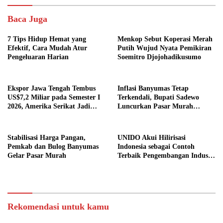
Baca Juga
7 Tips Hidup Hemat yang
Menkop Sebut Koperasi Merah
Efektif, Cara Mudah Atur
Putih Wujud Nyata Pemikiran
Pengeluaran Harian
Soemitro Djojohadikusumo
Ekspor Jawa Tengah Tembus
Inflasi Banyumas Tetap
US$7,2 Miliar pada Semester I
Terkendali, Bupati Sadewo
2026, Amerika Serikat Jadi
Luncurkan Pasar Murah
Tujuan Utama
SARAHSIMAS
Stabilisasi Harga Pangan,
UNIDO Akui Hilirisasi
Pemkab dan Bulog Banyumas
Indonesia sebagai Contoh
Gelar Pasar Murah
Terbaik Pengembangan Industri
Dunia
Rekomendasi untuk kamu