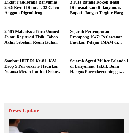
Diklat Paskibraka Banyumas
3 Juta Batang Rokok Ilegal
2026 Resmi Dimulai, 32 Calon
Dimusnahkan di Banyumas,
Anggota Digembleng
Bupati: Jangan Tergiur Harga
Murah
2.585 Mahasiswa Baru Unsoed
Sejarah Pertempuran
Jalani Registrasi Fisik, Tahap
Prompong 1947: Perlawanan
Akhir Sebelum Resmi Kuliah
Pasukan Pelajar IMAM di
Lereng Gunung Slamet
Sambut HUT RI Ke-81, KAI
Sejarah Agresi Militer Belanda I
Daop 5 Purwokerto Hadirkan
di Banyumas: Taktik Bumi
Nuansa Merah Putih di Seluruh
Hangus Purwokerto hingga
Stasiun
Garis Van Mook
News Update