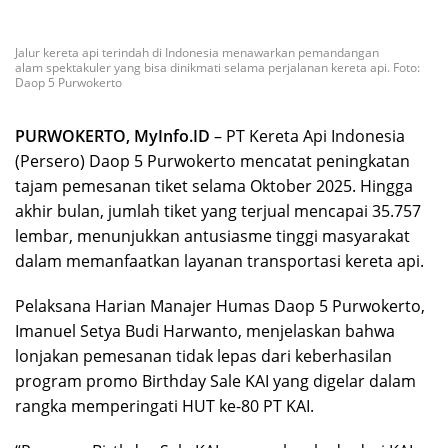
Jalur kereta api terindah di Indonesia menawarkan pemandangan
alam spektakuler yang bisa dinikmati selama perjalanan kereta api. Foto:
Daop 5 Purwokerto
PURWOKERTO, MyInfo.ID
– PT Kereta Api Indonesia
(Persero) Daop 5 Purwokerto mencatat peningkatan
tajam pemesanan tiket selama Oktober 2025. Hingga
akhir bulan, jumlah tiket yang terjual mencapai 35.757
lembar, menunjukkan antusiasme tinggi masyarakat
dalam memanfaatkan layanan transportasi kereta api.
Pelaksana Harian Manajer Humas Daop 5 Purwokerto,
Imanuel Setya Budi Harwanto, menjelaskan bahwa
lonjakan pemesanan tidak lepas dari keberhasilan
program promo Birthday Sale KAI yang digelar dalam
rangka memperingati HUT ke-80 PT KAI.