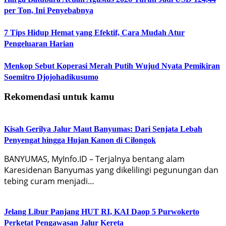
per Ton, Ini Penyebabnya
7 Tips Hidup Hemat yang Efektif, Cara Mudah Atur
Pengeluaran Harian
Menkop Sebut Koperasi Merah Putih Wujud Nyata Pemikiran
Soemitro Djojohadikusumo
Rekomendasi untuk kamu
Kisah Gerilya Jalur Maut Banyumas: Dari Senjata Lebah
Penyengat hingga Hujan Kanon di Cilongok
BANYUMAS, MyInfo.ID – Terjalnya bentang alam
Karesidenan Banyumas yang dikelilingi pegunungan dan
tebing curam menjadi…
Jelang Libur Panjang HUT RI, KAI Daop 5 Purwokerto
Perketat Pengawasan Jalur Kereta