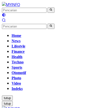
Langsung
ke
konten
Home
News
Lifestyle
Finance
Health
Techno
Sports
Otomotif
Photo
Video
Indeks
tutup
tutup