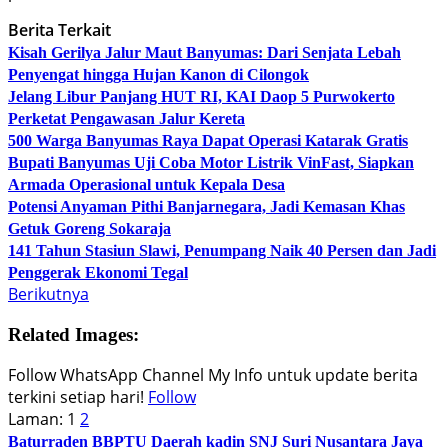
Berita Terkait
Kisah Gerilya Jalur Maut Banyumas: Dari Senjata Lebah
Penyengat hingga Hujan Kanon di Cilongok
Jelang Libur Panjang HUT RI, KAI Daop 5 Purwokerto
Perketat Pengawasan Jalur Kereta
500 Warga Banyumas Raya Dapat Operasi Katarak Gratis
Bupati Banyumas Uji Coba Motor Listrik VinFast, Siapkan
Armada Operasional untuk Kepala Desa
Potensi Anyaman Pithi Banjarnegara, Jadi Kemasan Khas
Getuk Goreng Sokaraja
141 Tahun Stasiun Slawi, Penumpang Naik 40 Persen dan Jadi
Penggerak Ekonomi Tegal
Berikutnya
Related Images:
Follow WhatsApp Channel My Info untuk update berita
terkini setiap hari!
Follow
Laman:
1
2
Baturraden
BBPTU
Daerah
kadin
SNJ
Suri Nusantara Jaya