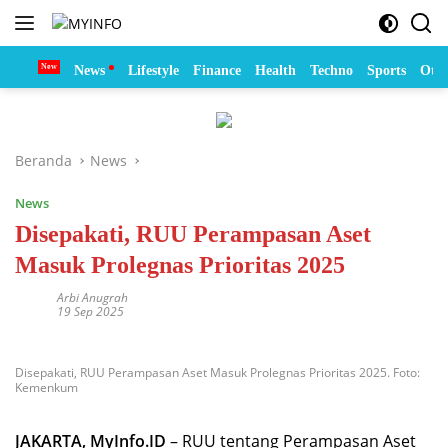
Langsung
ke
konten
Home
News
Lifestyle
Finance
Health
Techno
Sports
Otom
Beranda
News
News
Disepakati, RUU Perampasan Aset
Masuk Prolegnas Prioritas 2025
Arbi Anugrah
19 Sep 2025
Disepakati, RUU Perampasan Aset Masuk Prolegnas Prioritas 2025. Foto:
Kemenkum
JAKARTA, MyInfo.ID
– RUU tentang Perampasan Aset