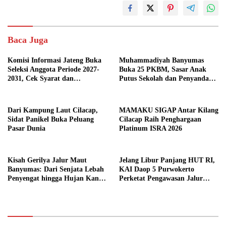
Baca Juga
Komisi Informasi Jateng Buka
Muhammadiyah Banyumas
Seleksi Anggota Periode 2027-
Buka 25 PKBM, Sasar Anak
2031, Cek Syarat dan
Putus Sekolah dan Penyandang
Jadwalnya
Disabilitas
Dari Kampung Laut Cilacap,
MAMAKU SIGAP Antar Kilang
Sidat Panikel Buka Peluang
Cilacap Raih Penghargaan
Pasar Dunia
Platinum ISRA 2026
Kisah Gerilya Jalur Maut
Jelang Libur Panjang HUT RI,
Banyumas: Dari Senjata Lebah
KAI Daop 5 Purwokerto
Penyengat hingga Hujan Kanon
Perketat Pengawasan Jalur
di Cilongok
Kereta