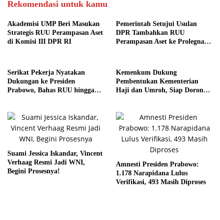
Rekomendasi untuk kamu
Akademisi UMP Beri Masukan
Pemerintah Setujui Usulan
Strategis RUU Perampasan Aset
DPR Tambahkan RUU
di Komisi III DPR RI
Perampasan Aset ke Prolegnas
Prioritas 2025
Serikat Pekerja Nyatakan
Kemenkum Dukung
Dukungan ke Presiden
Pembentukan Kementerian
Prabowo, Bahas RUU hingga
Haji dan Umroh, Siap Dorong
Reformasi Pajak
Regulasi Baru
Suami Jessica Iskandar, Vincent
Verhaag Resmi Jadi WNI,
Amnesti Presiden Prabowo:
Begini Prosesnya!
1.178 Narapidana Lulus
Verifikasi, 493 Masih Diproses