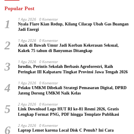
Popular Post
1 Agu 2026
0 Komentar
1
Nyala Flare Kian Redup, Kilang Cilacap Ubah Gas Buangan
Jadi Energi
1 Agu 2026
0 Komentar
2
Anak di Bawah Umur Jadi Korban Kekerasan Seksual,
Kakek 75 tahun di Banyumas Ditangkap
1 Agu 2026
0 Komentar
3
Isrodin, Perintis Sekolah Berbasis Agroforestri, Raih
Peringkat III Kalpataru Tingkat Provinsi Jawa Tengah 2026
1 Agu 2026
0 Komentar
4
Pelaku UMKM Dibekali Strategi Pemasaran Digital, DPRD
Jateng Dorong UMKM Naik Kelas
2 Agu 2026
0 Komentar
5
Link Download Logo HUT RI ke-81 Resmi 2026, Gratis
Lengkap Format PNG, PDF hingga Template Publikasi
2 Agu 2026
0 Komentar
6
Laptop Lemot karena Local Disk C Penuh? Ini Cara