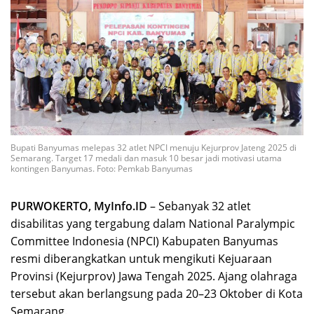
Bupati Banyumas melepas 32 atlet NPCI menuju Kejurprov Jateng 2025 di
Semarang. Target 17 medali dan masuk 10 besar jadi motivasi utama
kontingen Banyumas. Foto: Pemkab Banyumas
PURWOKERTO, MyInfo.ID
– Sebanyak 32 atlet
disabilitas yang tergabung dalam National Paralympic
Committee Indonesia (NPCI) Kabupaten Banyumas
resmi diberangkatkan untuk mengikuti Kejuaraan
Provinsi (Kejurprov) Jawa Tengah 2025. Ajang olahraga
tersebut akan berlangsung pada 20–23 Oktober di Kota
Semarang.