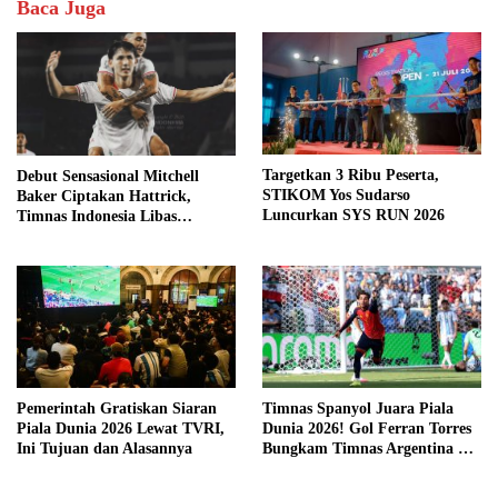
Baca Juga
Targetkan 3 Ribu Peserta,
Debut Sensasional Mitchell
STIKOM Yos Sudarso
Baker Ciptakan Hattrick,
Luncurkan SYS RUN 2026
Timnas Indonesia Libas
Kamboja 5-1
Pemerintah Gratiskan Siaran
Timnas Spanyol Juara Piala
Piala Dunia 2026 Lewat TVRI,
Dunia 2026! Gol Ferran Torres
Ini Tujuan dan Alasannya
Bungkam Timnas Argentina di
Final Dramatis