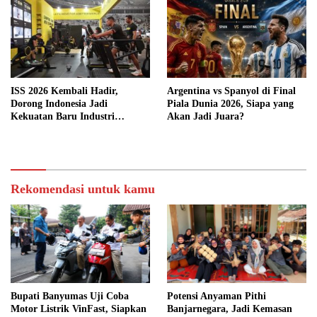
ISS 2026 Kembali Hadir,
Argentina vs Spanyol di Final
Dorong Indonesia Jadi
Piala Dunia 2026, Siapa yang
Kekuatan Baru Industri
Akan Jadi Juara?
Olahraga Dunia
Rekomendasi untuk kamu
Bupati Banyumas Uji Coba
Potensi Anyaman Pithi
Motor Listrik VinFast, Siapkan
Banjarnegara, Jadi Kemasan