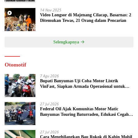
14 Nov 2025
Video Longsor di Majenang Cilacap, Basarnas: 2
Ditemukan Tewas, 21 Orang dalam Pencarian
Selengkapnya
Otomotif
7 Agu 2026
Bupati Banyumas Uji Coba Motor Listrik
VinFast, Siapkan Armada Operasional untuk
Kepala Desa
27 Jul 2026
Federal Oil Ajak Komunitas Motor Matic
Banyumas Touring Baturraden, Edukasi Cegah
Mesin Overheat
27 Jul 2026
Cara Menghilangkan Bau Rokok di Kabin Mobil