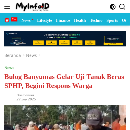
Langsung
ke
konten
Home
News
Lifestyle
Finance
Health
Techno
Sports
Otom
Beranda
News
News
Bulog Banyumas Gelar Uji Tanak Beras
SPHP, Begini Respons Warga
Darmawan
29 Sep 2025