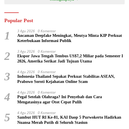
Popular Post
3 Agu 2026
0 Komentar
1
Ancaman Deepfake Meningkat, Meutya Minta KIP Perkuat
Keterbukaan Informasi Publik
3 Agu 2026
0 Komentar
2
Ekspor Jawa Tengah Tembus US$7,2 Miliar pada Semester I
2026, Amerika Serikat Jadi Tujuan Utama
4 Agu 2026
0 Komentar
3
Indonesia-Thailand Sepakat Perkuat Stabilitas ASEAN,
Prabowo Soroti Kejahatan Online Scam
4 Agu 2026
0 Komentar
4
Pegal Setelah Olahraga? Ini Penyebab dan Cara
Mengatasinya agar Otot Cepat Pulih
4 Agu 2026
0 Komentar
5
Sambut HUT RI Ke-81, KAI Daop 5 Purwokerto Hadirkan
Nuansa Merah Putih di Seluruh Stasiun