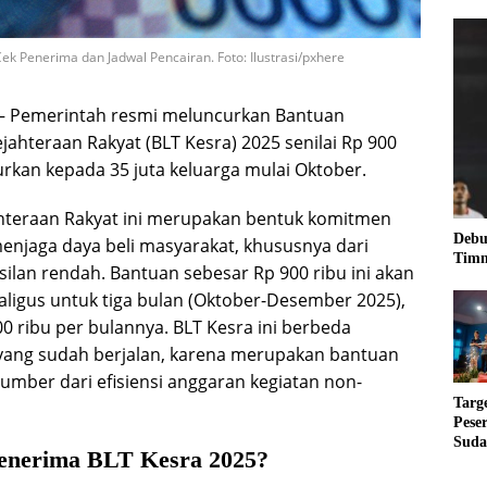
ek Penerima dan Jadwal Pencairan. Foto: Ilustrasi/pxhere
– Pemerintah resmi meluncurkan Bantuan
ahteraan Rakyat (BLT Kesra) 2025 senilai Rp 900
urkan kepada 35 juta keluarga mulai Oktober.
hteraan Rakyat ini merupakan bentuk komitmen
Debu
njaga daya beli masyarakat, khususnya dari
Timn
ilan rendah. Bantuan sebesar Rp 900 ribu ini akan
aligus untuk tiga bulan (Oktober-Desember 2025),
0 ribu per bulannya. BLT Kesra ini berbeda
yang sudah berjalan, karena merupakan bantuan
mber dari efisiensi anggaran kegiatan non-
Targ
Pese
Suda
Penerima BLT Kesra 2025?
RUN