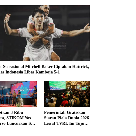
t Sensasional Mitchell Baker Ciptakan Hattrick,
as Indonesia Libas Kamboja 5-1
etkan 3 Ribu
Pemerintah Gratiskan
rta, STIKOM Yos
Siaran Piala Dunia 2026
rso Luncurkan SYS
Lewat TVRI, Ini Tujuan
 2026
dan Alasannya