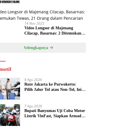
14 Nov 2025
Video Longsor di Majenang
Cilacap, Basarnas: 2 Ditemukan
Tewas, 21 Orang dalam Pencarian
Selengkapnya
motif
8 Agu 2026
Rute Jakarta ke Purwokerto:
Pilih Jalur Tol atau Non-Tol, Ini
Estimasi Waktu dan Biayanya
7 Agu 2026
Bupati Banyumas Uji Coba Motor
Listrik VinFast, Siapkan Armada
Operasional untuk Kepala Desa