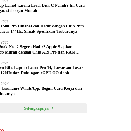
 2026
op Lemot karena Local Disk C Penuh? Ini Cara
atasi dengan Mudah
l 2026
 X500 Pro Dikabarkan Hadir dengan Chip 2nm
Layar 144Hz, Simak Spesifikasi Terbarunya
l 2026
ook Neo 2 Segera Hadir? Apple Siapkan
op Murah dengan Chip A19 Pro dan RAM
h Besar
l 2026
vo Rilis Laptop Lecoo Pro 14, Tawarkan Layar
 120Hz dan Dukungan eGPU OCuLink
l 2026
r Username WhatsApp, Begini Cara Kerja dan
buatnya
Selengkapnya
eo