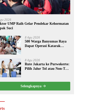
Agu 2026
ktor UMP Raih Gelar Pendekar Kehormatan
pak Suci
8 Agu 2026
500 Warga Banyumas Raya
Dapat Operasi Katarak
Gratis
8 Agu 2026
Rute Jakarta ke Purwokerto:
Pilih Jalur Tol atau Non-Tol,
Ini Estimasi Waktu dan
Biayanya
Selengkapnya
rts