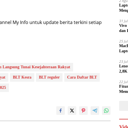
2 Agu
Lapt
Meng
31 Ju
nel My Info untuk update berita terkini setiap
Vivo
dan 
25 Ju
MacB
Lapt
Lebi
23 Ju
Leno
n Langsung Tunai Kesejahteraan Rakyat
2,8K
yat
BLT Kesra
BLT reguler
Cara Daftar BLT
22 Ju
Fitu
2025
Mem
Vid