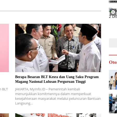
Oto
Berapa Besaran BLT Kesra dan Uang Saku Program
Magang Nasional Lulusan Perguruan Tinggi
n BLT
JAKARTA, MyInfo.ID – Pemerintah kembali
menunjukkan komitmennya dalam memperkuat
kesejahteraan masyarakat melalui peluncuran Bantuan
Langsung…