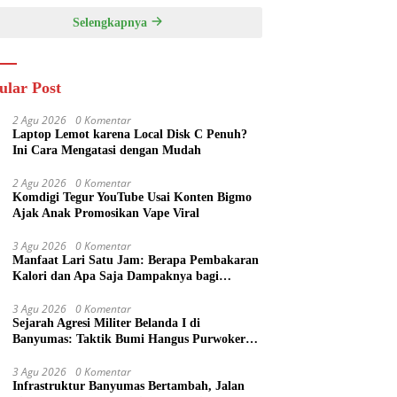
Selengkapnya
ular Post
2 Agu 2026
0 Komentar
Laptop Lemot karena Local Disk C Penuh?
Ini Cara Mengatasi dengan Mudah
2 Agu 2026
0 Komentar
Komdigi Tegur YouTube Usai Konten Bigmo
Ajak Anak Promosikan Vape Viral
3 Agu 2026
0 Komentar
Manfaat Lari Satu Jam: Berapa Pembakaran
Kalori dan Apa Saja Dampaknya bagi
Tubuh?
3 Agu 2026
0 Komentar
Sejarah Agresi Militer Belanda I di
Banyumas: Taktik Bumi Hangus Purwokerto
hingga Garis Van Mook
3 Agu 2026
0 Komentar
Infrastruktur Banyumas Bertambah, Jalan