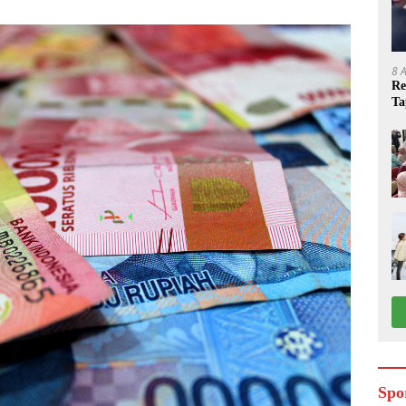
8 
Re
Ta
Spo