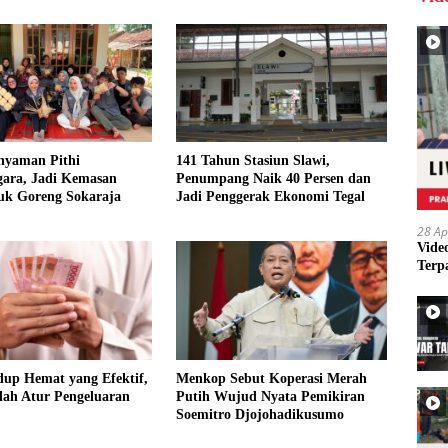
nyaman Pithi
141 Tahun Stasiun Slawi,
gara, Jadi Kemasan
Penumpang Naik 40 Persen dan
uk Goreng Sokaraja
Jadi Penggerak Ekonomi Tegal
28 Ap
Vide
Terp
dup Hemat yang Efektif,
Menkop Sebut Koperasi Merah
ah Atur Pengeluaran
Putih Wujud Nyata Pemikiran
Soemitro Djojohadikusumo