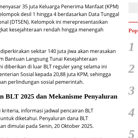
enyasar 35 juta Keluarga Penerima Manfaat (KPM)
lompok desil 1 hingga 4 berdasarkan Data Tunggal
onal (DTSEN). Kelompok ini merepresentasikan
gkat kesejahteraan rendah hingga menengah
Pop
1
diperkirakan sekitar 140 juta jiwa akan merasakan
am Bantuan Langsung Tunai Kesejahteraan
2
ni diberikan di luar BLT reguler yang selama ini
enterian Sosial kepada 20,88 juta KPM, sehingga
an perlindungan sosial pemerintah.
3
an BLT 2025 dan Mekanisme Penyaluran
4
riteria, informasi jadwal pencairan BLT
 untuk diketahui. Penyaluran dana BLT
an dimulai pada Senin, 20 Oktober 2025.
5