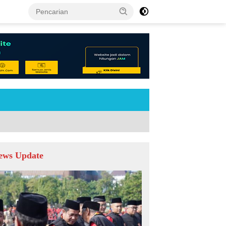
tutup
ews Update