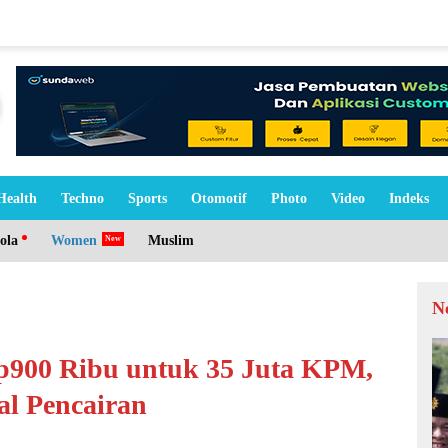
Health
Techno
Sports
Otomotif
Photo
Video
Indeks
ola
Women
Muslim
N
p900 Ribu untuk 35 Juta KPM,
l Pencairan