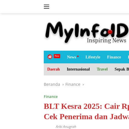
Langsung
ke
konten
tutup
H
News
Lifestyle
Finance
o
m
Daerah
Internasional
Travel
Sepak B
e
Beranda
Finance
Finance
BLT Kesra 2025: Cair R
Cek Penerima dan Jadwa
Arbi Anugrah