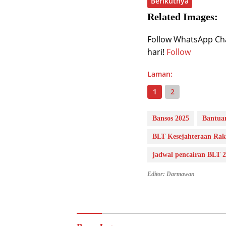
Berikutnya
Related Images:
Follow WhatsApp Chan
hari!
Follow
Laman:
1
2
Bansos 2025
Bantua
BLT Kesejahteraan Rak
jadwal pencairan BLT 
Editor: Darmawan