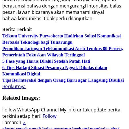
berasumsi bahwa dengan mengurangi intensitas balas
pesan, lawan bicaranya akan memahami sinyal
bahwa komunikasi tidak perlu dilanjutkan.
Berita Terkait
Telkom University Purwokerto Hadirkan Solusi Komunikasi
Berbasis Teknologi bagi Tunarungu
Pemulihan Jaringan Telekomunikasi Aceh Tembus 80 Persen,
Pemerintah Fokuskan Wilayah Tertinggal
5 Fase yang Harus Dilalui Setelah Patah Hati
6 Tips Hadapi Situasi Pesannya Nggak Dibalas dalam
Komunikasi Digital
Tips Berinteraksi dengan Orang Baru agar Langsung Disukai
Berikutnya
Related Images:
Follow WhatsApp Channel My Info untuk update berita
terkini setiap hari!
Follow
Laman:
1
2
alasan cewek nggak balas pesanmu
berhenti membalas chat