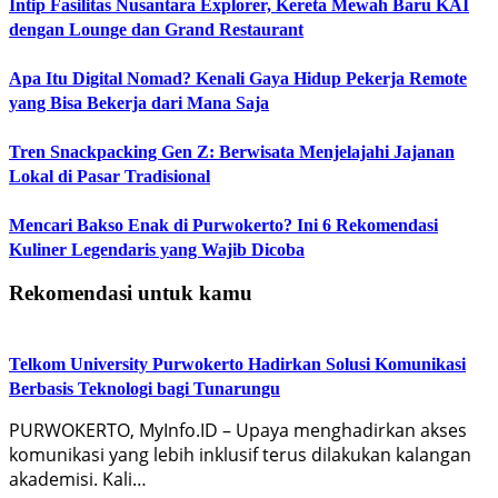
Intip Fasilitas Nusantara Explorer, Kereta Mewah Baru KAI
dengan Lounge dan Grand Restaurant
Apa Itu Digital Nomad? Kenali Gaya Hidup Pekerja Remote
yang Bisa Bekerja dari Mana Saja
Tren Snackpacking Gen Z: Berwisata Menjelajahi Jajanan
Lokal di Pasar Tradisional
Mencari Bakso Enak di Purwokerto? Ini 6 Rekomendasi
Kuliner Legendaris yang Wajib Dicoba
Rekomendasi untuk kamu
Telkom University Purwokerto Hadirkan Solusi Komunikasi
Berbasis Teknologi bagi Tunarungu
PURWOKERTO, MyInfo.ID – Upaya menghadirkan akses
komunikasi yang lebih inklusif terus dilakukan kalangan
akademisi. Kali…