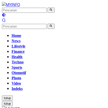
Langsung
ke
konten
Home
News
Lifestyle
Finance
Health
Techno
Sports
Otomotif
Photo
Video
Indeks
tutup
tutup