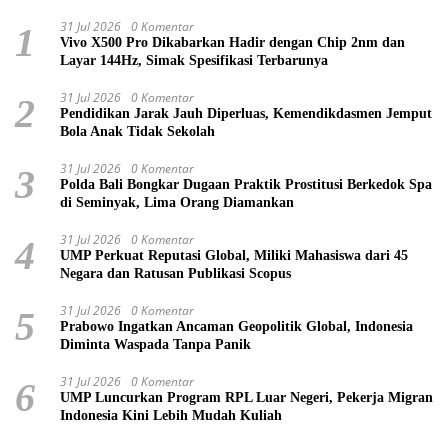
31 Jul 2026
0 Komentar
1
Vivo X500 Pro Dikabarkan Hadir dengan Chip 2nm dan
Layar 144Hz, Simak Spesifikasi Terbarunya
31 Jul 2026
0 Komentar
2
Pendidikan Jarak Jauh Diperluas, Kemendikdasmen Jemput
Bola Anak Tidak Sekolah
31 Jul 2026
0 Komentar
3
Polda Bali Bongkar Dugaan Praktik Prostitusi Berkedok Spa
di Seminyak, Lima Orang Diamankan
31 Jul 2026
0 Komentar
4
UMP Perkuat Reputasi Global, Miliki Mahasiswa dari 45
Negara dan Ratusan Publikasi Scopus
31 Jul 2026
0 Komentar
5
Prabowo Ingatkan Ancaman Geopolitik Global, Indonesia
Diminta Waspada Tanpa Panik
31 Jul 2026
0 Komentar
6
UMP Luncurkan Program RPL Luar Negeri, Pekerja Migran
Indonesia Kini Lebih Mudah Kuliah