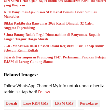
UIN Saizu Gelar Ujian BQPI untuk 360 Mahasiswa Baru, Ini Materi
yang Diujikan
KPU Banyumas Ajak Siswa SLB Kenal Pemilu Lewat Simulasi
Mencoblos
Diklat Paskibraka Banyumas 2026 Resmi Dimulai, 32 Calon
Anggota Digembleng
3 Juta Batang Rokok Ilegal Dimusnahkan di Banyumas, Bupati:
Jangan Tergiur Harga Murah
2.585 Mahasiswa Baru Unsoed Jalani Registrasi Fisik, Tahap Akhir
Sebelum Resmi Kuliah
Sejarah Pertempuran Prompong 1947: Perlawanan Pasukan Pelajar
IMAM di Lereng Gunung Slamet
Related Images:
Follow WhatsApp Channel My Info untuk update berita
terkini setiap hari!
Follow
Daerah
Expo KKN UMP
LPPM UMP
Purwokerto