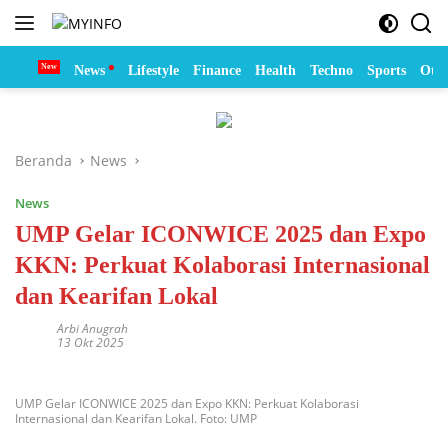
Langsung
ke
konten
Home
News
Lifestyle
Finance
Health
Techno
Sports
Otom
Beranda
News
News
UMP Gelar ICONWICE 2025 dan Expo
KKN: Perkuat Kolaborasi Internasional
dan Kearifan Lokal
Arbi Anugrah
13 Okt 2025
UMP Gelar ICONWICE 2025 dan Expo KKN: Perkuat Kolaborasi
Internasional dan Kearifan Lokal. Foto: UMP