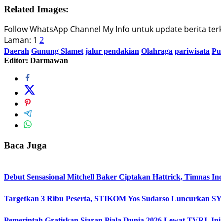
Related Images:
Follow WhatsApp Channel My Info untuk update berita terki
Laman:
1
2
Daerah
Gunung Slamet
jalur pendakian
Olahraga
pariwisata
Pu
Editor: Darmawan
Baca Juga
Debut Sensasional Mitchell Baker Ciptakan Hattrick, Timnas I
Targetkan 3 Ribu Peserta, STIKOM Yos Sudarso Luncurkan 
Pemerintah Gratiskan Siaran Piala Dunia 2026 Lewat TVRI, In