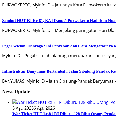
PURWOKERTO, MyInfo.ID – Jatuhnya Kota Purwokerto ke ta
Sambut HUT RI Ke-81, KAI Daop 5 Purwokerto Hadirkan Nuans
PURWOKERTO, MyInfo.ID – Menjelang peringatan Hari Ula
Pegal Setelah Olahraga? Ini Penyebab dan Cara Mengatasinya a
MyInfo.ID – Pegal setelah olahraga merupakan kondisi yan
Infrastruktur Banyumas Bertambah, Jalan Sibalung-Pandak Re
BANYUMAS, MyInfo.ID – Jalan Sibalung-Pandak Banyumas k
News Update
6 Agu 2026
6 Agu 2026
War Ticket HUT ke-81 RI Diburu 128 Ribu Orang, Pendaf