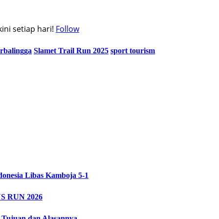
ni setiap hari!
Follow
rbalingga
Slamet Trail Run 2025
sport tourism
ndonesia Libas Kamboja 5-1
SYS RUN 2026
i Tujuan dan Alasannya