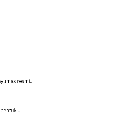
anyumas resmi…
i bentuk…