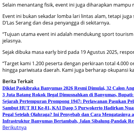
Selain menantang fisik, event ini juga diharapkan mamp
Event ini bukan sekadar lomba lari lintas alam, tetapi ju
D’Las Serang dan desa penyangga di sekitarnya.
“Tujuan utama event ini adalah mendukung sport tourism
jelasnya.
Sejak dibuka masa early bird pada 19 Agustus 2025, respo
“Target kami 1.200 peserta dengan perkiraan total 4.00
hingga pariwisata daerah. Kami juga berharap okupansi k
Berita Terkait
Diklat Paskibraka Banyumas 2026 Resmi Dimulai, 32 Calon An
3 Juta Batang Rokok Ilegal Dimusnahkan di Banyumas, Bupati
Sejarah Pertempuran Prompong 1947: Perlawanan Pasukan Pe
Sambut HUT RI Ke-81, KAI Daop 5 Purwokerto Hadirkan Nuans
Pegal Setelah Olahraga? Ini Penyebab dan Cara Mengatasinya a
Infrastruktur Banyumas Bertambah, Jalan Sibalung-Pandak Re
Berikutnya