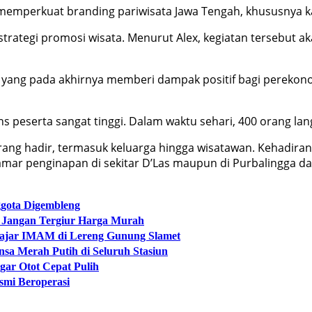
u memperkuat branding pariwisata Jawa Tengah, khususnya 
ga strategi promosi wisata. Menurut Alex, kegiatan tersebut
 yang pada akhirnya memberi dampak positif bagi perekono
ns peserta sangat tinggi. Dalam waktu sehari, 400 orang la
0 orang hadir, termasuk keluarga hingga wisatawan. Kehad
amar penginapan di sekitar D’Las maupun di Purbalingga da
ggota Digembleng
: Jangan Tergiur Harga Murah
lajar IMAM di Lereng Gunung Slamet
a Merah Putih di Seluruh Stasiun
gar Otot Cepat Pulih
smi Beroperasi