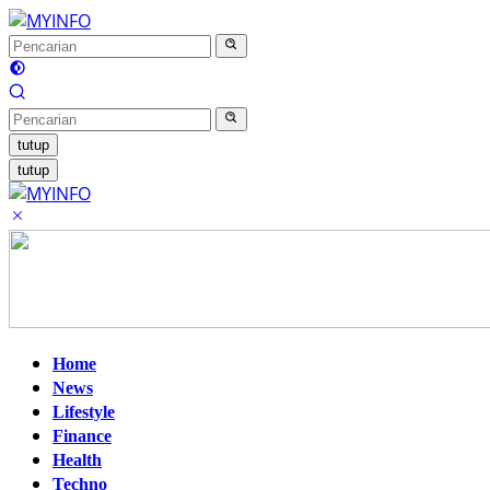
Langsung
ke
konten
tutup
tutup
Home
News
Lifestyle
Finance
Health
Techno