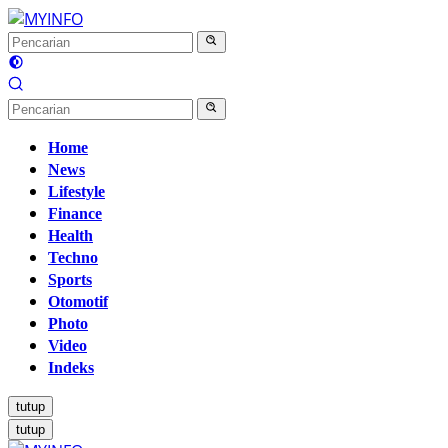
Langsung
ke
konten
Home
News
Lifestyle
Finance
Health
Techno
Sports
Otomotif
Photo
Video
Indeks
tutup
tutup