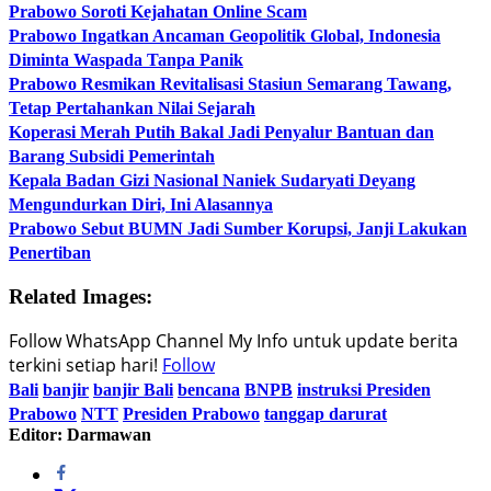
Prabowo Soroti Kejahatan Online Scam
Prabowo Ingatkan Ancaman Geopolitik Global, Indonesia
Diminta Waspada Tanpa Panik
Prabowo Resmikan Revitalisasi Stasiun Semarang Tawang,
Tetap Pertahankan Nilai Sejarah
Koperasi Merah Putih Bakal Jadi Penyalur Bantuan dan
Barang Subsidi Pemerintah
Kepala Badan Gizi Nasional Naniek Sudaryati Deyang
Mengundurkan Diri, Ini Alasannya
Prabowo Sebut BUMN Jadi Sumber Korupsi, Janji Lakukan
Penertiban
Related Images:
Follow WhatsApp Channel My Info untuk update berita
terkini setiap hari!
Follow
Bali
banjir
banjir Bali
bencana
BNPB
instruksi Presiden
Prabowo
NTT
Presiden Prabowo
tanggap darurat
Editor: Darmawan