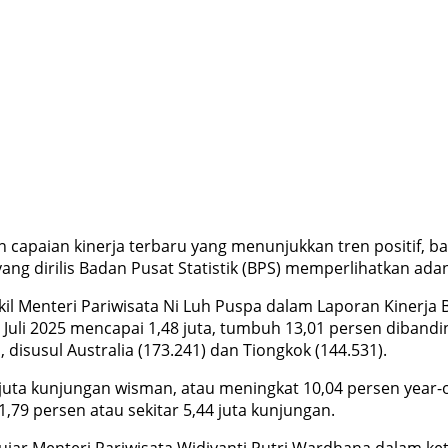
 capaian kinerja terbaru yang menunjukkan tren positif, b
g dirilis Badan Pusat Statistik (BPS) memperlihatkan adany
l Menteri Pariwisata Ni Luh Puspa dalam Laporan Kinerja B
uli 2025 mencapai 1,48 juta, tumbuh 13,01 persen dibandin
isusul Australia (173.241) dan Tiongkok (144.531).
3 juta kunjungan wisman, atau meningkat 10,04 persen year-
9 persen atau sekitar 5,44 juta kunjungan.
” ujar Menteri Pariwisata Widiyanti Putri Wardhana dalam ke