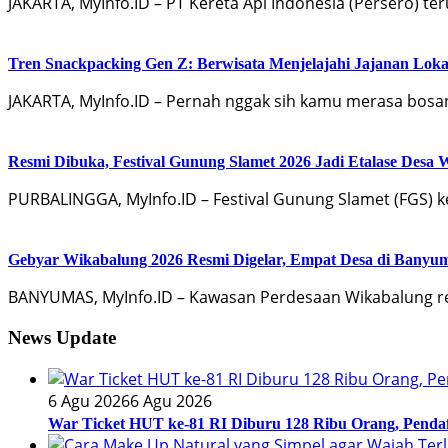
JAKARTA, MyInfo.ID – PT Kereta Api Indonesia (Persero)
Tren Snackpacking Gen Z: Berwisata Menjelajahi Jajanan Lokal
JAKARTA, MyInfo.ID – Pernah nggak sih kamu merasa bosan 
Resmi Dibuka, Festival Gunung Slamet 2026 Jadi Etalase Desa 
PURBALINGGA, MyInfo.ID – Festival Gunung Slamet (FGS) k
Gebyar Wikabalung 2026 Resmi Digelar, Empat Desa di Ban
BANYUMAS, MyInfo.ID – Kawasan Perdesaan Wikabalung r
News Update
6 Agu 2026
6 Agu 2026
War Ticket HUT ke-81 RI Diburu 128 Ribu Orang, Pendaf