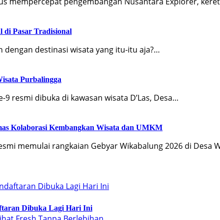
 terus mempercepat pengembangan Nusantara Explorer, kere
 di Pasar Tradisional
dengan destinasi wisata yang itu-itu aja?…
Wisata Purbalingga
e-9 resmi dibuka di kawasan wisata D’Las, Desa…
yumas Kolaborasi Kembangkan Wisata dan UMKM
esmi memulai rangkaian Gebyar Wikabalung 2026 di Desa 
taran Dibuka Lagi Hari Ini