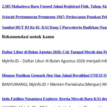
2.585 Mahasiswa Baru Unsoed Jalani Registrasi Fisik, Tahap A
Sejarah Pertempuran Prompong 1947: Perlawanan Pasukan Pe
Sambut HUT RI Ke-81, KAI Daop 5 Purwokerto Hadirkan Nuans
Rekomendasi untuk kamu
Daftar Libur di Bulan Agustus 2026: Cek Tanggal Merah dan 
MyInfo.ID – Daftar Libur di Bulan Agustus 2026 menjadi i
Menpar Pastikan Geopark Ijen Siap Jalani Revalidasi UNESCO
BANYUWANGI, MyInfo.ID = Menteri Pariwisata (Menpar) W
Intip Fasilitas Nusantara Explorer, Kereta Mewah Baru KAI d