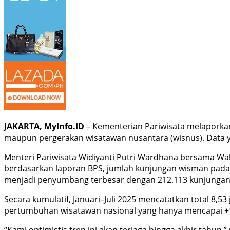
JAKARTA, MyInfo.ID
– Kementerian Pariwisata melaporkan
maupun pergerakan wisatawan nusantara (wisnus). Data yan
Menteri Pariwisata Widiyanti Putri Wardhana bersama Waki
berdasarkan laporan BPS, jumlah kunjungan wisman pada J
menjadi penyumbang terbesar dengan 212.113 kunjungan, d
Secara kumulatif, Januari–Juli 2025 mencatatkan total 8,5
pertumbuhan wisatawan nasional yang hanya mencapai +1,7
“Kami optimistis tren ini akan terjaga hingga akhir tahun,