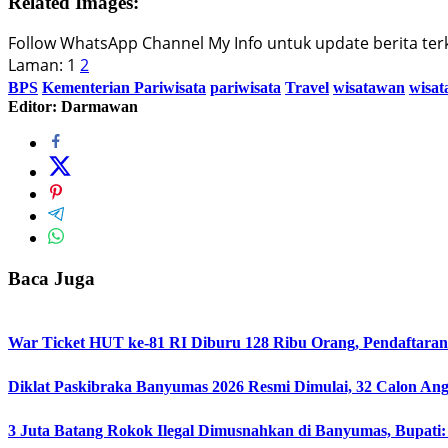
Related Images:
Follow WhatsApp Channel My Info untuk update berita terki
Laman:
1
2
BPS
Kementerian Pariwisata
pariwisata
Travel
wisatawan
wisat
Editor: Darmawan
Baca Juga
War Ticket HUT ke-81 RI Diburu 128 Ribu Orang, Pendaftaran 
Diklat Paskibraka Banyumas 2026 Resmi Dimulai, 32 Calon An
3 Juta Batang Rokok Ilegal Dimusnahkan di Banyumas, Bupati