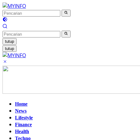
Langsung
ke
konten
tutup
tutup
Home
News
Lifestyle
Finance
Health
Techno