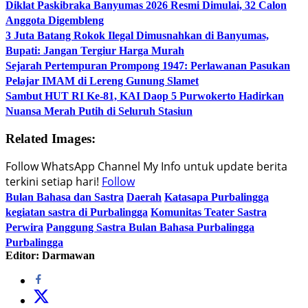
Diklat Paskibraka Banyumas 2026 Resmi Dimulai, 32 Calon
Anggota Digembleng
3 Juta Batang Rokok Ilegal Dimusnahkan di Banyumas,
Bupati: Jangan Tergiur Harga Murah
Sejarah Pertempuran Prompong 1947: Perlawanan Pasukan
Pelajar IMAM di Lereng Gunung Slamet
Sambut HUT RI Ke-81, KAI Daop 5 Purwokerto Hadirkan
Nuansa Merah Putih di Seluruh Stasiun
Related Images:
Follow WhatsApp Channel My Info untuk update berita
terkini setiap hari!
Follow
Bulan Bahasa dan Sastra
Daerah
Katasapa Purbalingga
kegiatan sastra di Purbalingga
Komunitas Teater Sastra
Perwira
Panggung Sastra Bulan Bahasa Purbalingga
Purbalingga
Editor: Darmawan