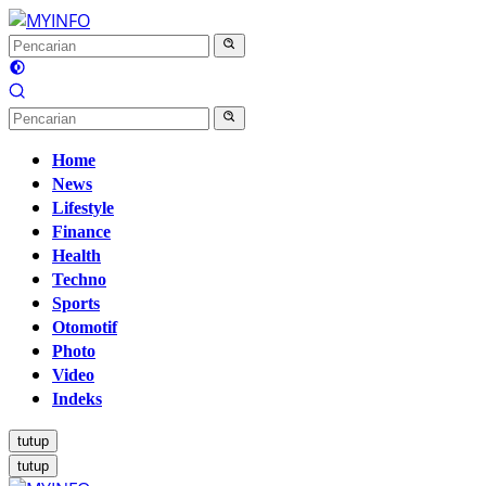
Langsung
ke
konten
Home
News
Lifestyle
Finance
Health
Techno
Sports
Otomotif
Photo
Video
Indeks
tutup
tutup