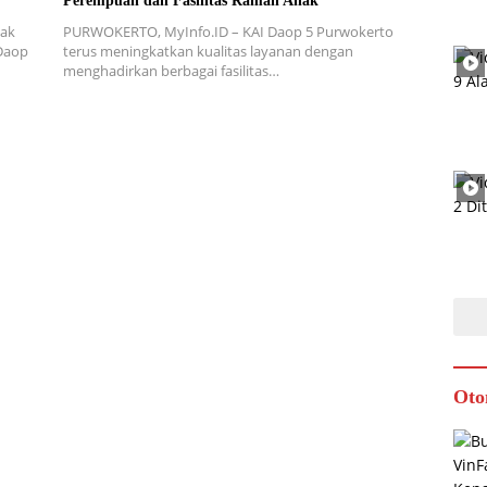
Perempuan dan Fasilitas Ramah Anak
nak
PURWOKERTO, MyInfo.ID – KAI Daop 5 Purwokerto
 Daop
terus meningkatkan kualitas layanan dengan
menghadirkan berbagai fasilitas…
Oto