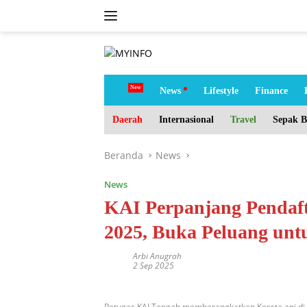
Langsung
ke
konten
tutup
H
News
Lifestyle
Finance
o
m
Daerah
Internasional
Travel
Sepak B
e
Beranda
News
News
KAI Perpanjang Pendaf
2025, Buka Peluang unt
Arbi Anugrah
2 Sep 2025
Petugas KAI Tengah memberangkatkan Kereta api di S