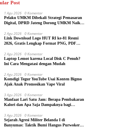
ular Post
1 Agu 2026
0 Komentar
Pelaku UMKM Dibekali Strategi Pemasaran
Digital, DPRD Jateng Dorong UMKM Naik
Kelas
2 Agu 2026
0 Komentar
Link Download Logo HUT RI ke-81 Resmi
2026, Gratis Lengkap Format PNG, PDF
hingga Template Publikasi
2 Agu 2026
0 Komentar
Laptop Lemot karena Local Disk C Penuh?
Ini Cara Mengatasi dengan Mudah
2 Agu 2026
0 Komentar
Komdigi Tegur YouTube Usai Konten Bigmo
Ajak Anak Promosikan Vape Viral
3 Agu 2026
0 Komentar
Manfaat Lari Satu Jam: Berapa Pembakaran
Kalori dan Apa Saja Dampaknya bagi
Tubuh?
3 Agu 2026
0 Komentar
Sejarah Agresi Militer Belanda I di
Banyumas: Taktik Bumi Hangus Purwokerto