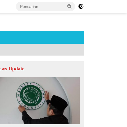
tutup
ews Update