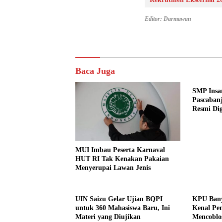
Editor: Darmawan
Baca Juga
SMP Insa
Pascabanj
Resmi Di
MUI Imbau Peserta Karnaval
HUT RI Tak Kenakan Pakaian
Menyerupai Lawan Jenis
UIN Saizu Gelar Ujian BQPI
KPU Bany
untuk 360 Mahasiswa Baru, Ini
Kenal Pem
Materi yang Diujikan
Mencoblo