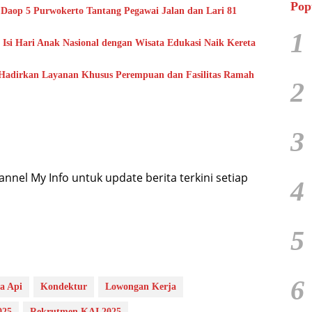
Pop
Daop 5 Purwokerto Tantang Pegawai Jalan dan Lari 81
1
 Isi Hari Anak Nasional dengan Wisata Edukasi Naik Kereta
Hadirkan Layanan Khusus Perempuan dan Fasilitas Ramah
2
3
nel My Info untuk update berita terkini setiap
4
5
6
a Api
Kondektur
Lowongan Kerja
025
Rekrutmen KAI 2025