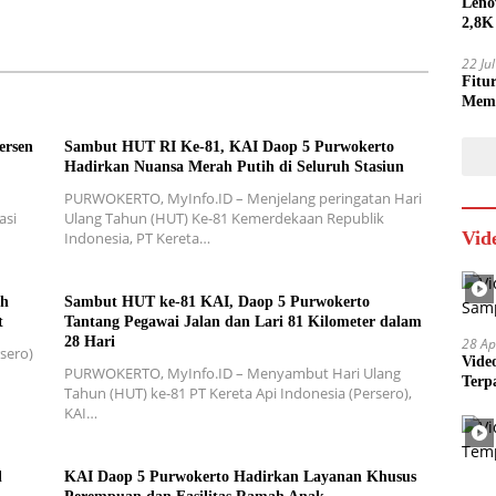
Leno
2,8K
22 Ju
Fitu
Mem
ersen
Sambut HUT RI Ke-81, KAI Daop 5 Purwokerto
Hadirkan Nuansa Merah Putih di Seluruh Stasiun
PURWOKERTO, MyInfo.ID – Menjelang peringatan Hari
asi
Ulang Tahun (HUT) Ke-81 Kemerdekaan Republik
Vid
Indonesia, PT Kereta…
ah
Sambut HUT ke-81 KAI, Daop 5 Purwokerto
t
Tantang Pegawai Jalan dan Lari 81 Kilometer dalam
28 Hari
28 Ap
sero)
Vide
PURWOKERTO, MyInfo.ID – Menyambut Hari Ulang
Terp
Tahun (HUT) ke-81 PT Kereta Api Indonesia (Persero),
KAI…
l
KAI Daop 5 Purwokerto Hadirkan Layanan Khusus