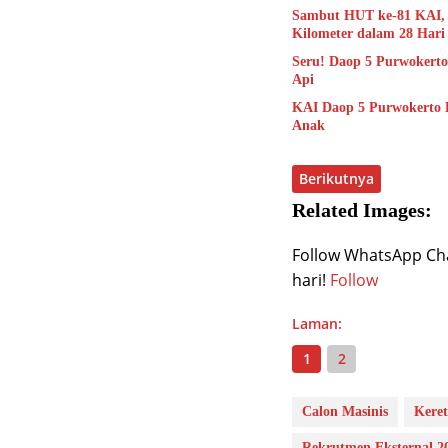
Sambut HUT ke-81 KAI, 
Kilometer dalam 28 Hari
Seru! Daop 5 Purwokerto
Api
KAI Daop 5 Purwokerto 
Anak
Berikutnya
Related Images:
Follow WhatsApp Chan
hari!
Follow
Laman:
1
2
Calon Masinis
Keret
Rekrutmen Eksternal 2