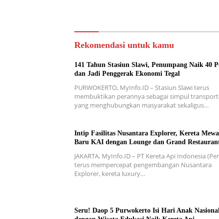
Rekomendasi untuk kamu
141 Tahun Stasiun Slawi, Penumpang Naik 40 P
dan Jadi Penggerak Ekonomi Tegal
PURWOKERTO, MyInfo.ID – Stasiun Slawi terus
membuktikan perannya sebagai simpul transport
yang menghubungkan masyarakat sekaligus…
Intip Fasilitas Nusantara Explorer, Kereta Mew
Baru KAI dengan Lounge dan Grand Restauran
JAKARTA, MyInfo.ID – PT Kereta Api Indonesia (Per
terus mempercepat pengembangan Nusantara
Explorer, kereta luxury…
Seru! Daop 5 Purwokerto Isi Hari Anak Nasiona