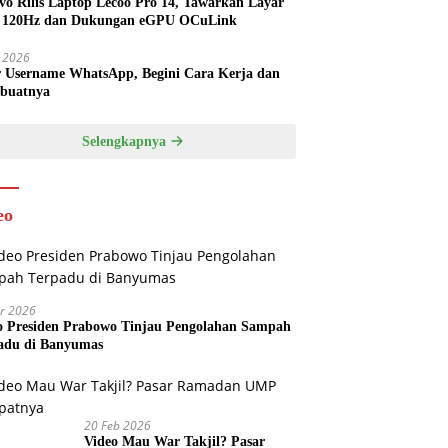
vo Rilis Laptop Lecoo Pro 14, Tawarkan Layar
 120Hz dan Dukungan eGPU OCuLink
l 2026
r Username WhatsApp, Begini Cara Kerja dan
buatnya
Selengkapnya
eo
r 2026
o Presiden Prabowo Tinjau Pengolahan Sampah
adu di Banyumas
20 Feb 2026
Video Mau War Takjil? Pasar