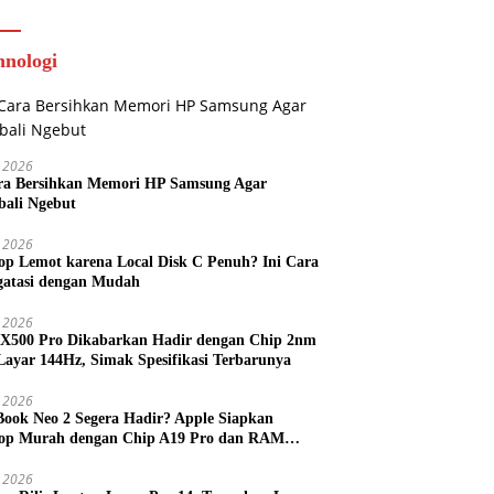
hingga Garis Van Mook
hnologi
 2026
ra Bersihkan Memori HP Samsung Agar
ali Ngebut
 2026
op Lemot karena Local Disk C Penuh? Ini Cara
atasi dengan Mudah
l 2026
 X500 Pro Dikabarkan Hadir dengan Chip 2nm
Layar 144Hz, Simak Spesifikasi Terbarunya
l 2026
ook Neo 2 Segera Hadir? Apple Siapkan
op Murah dengan Chip A19 Pro dan RAM
h Besar
l 2026