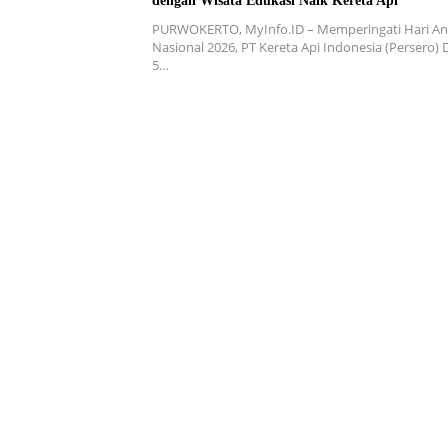
dengan Wisata Edukasi Naik Kereta Api
PURWOKERTO, MyInfo.ID – Memperingati Hari A
Nasional 2026, PT Kereta Api Indonesia (Persero)
5…