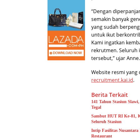
“Dengan diperpanjan
semakin banyak gene
yang sudah berpen
untuk ikut berkontr
Kami ingatkan kembal
rekrutmen. Seluruh 
tersebut,” ujar Anne.
Website resmi yang 
recruitment.kai.id
.
Berita Terkait
141 Tahun Stasiun Slawi
Tegal
Sambut HUT RI Ke-81, K
Seluruh Stasiun
Intip Fasilitas Nusanta
Restaurant