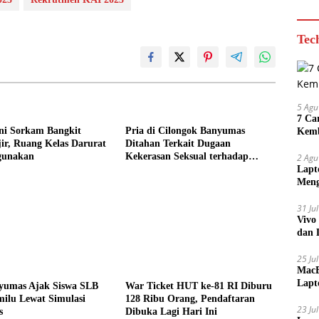
Tec
5 Agu
7 Ca
ni Sorkam Bangkit
Pria di Cilongok Banyumas
Kemb
ir, Ruang Kelas Darurat
Ditahan Terkait Dugaan
gunakan
Kekerasan Seksual terhadap
2 Agu
Perempuan
Lapt
Meng
31 Ju
Vivo
dan 
25 Ju
MacB
Lapt
umas Ajak Siswa SLB
War Ticket HUT ke-81 RI Diburu
Lebi
ilu Lewat Simulasi
128 Ribu Orang, Pendaftaran
23 Ju
s
Dibuka Lagi Hari Ini