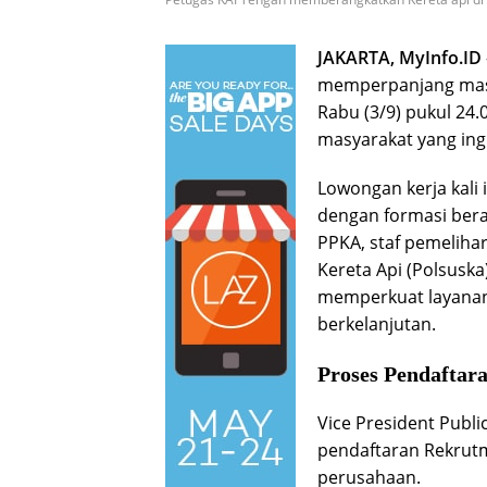
JAKARTA, MyInfo.ID
memperpanjang masa
Rabu (3/9) pukul 24.
masyarakat yang ingi
Lowongan kerja kali 
dengan formasi bera
PPKA, staf pemeliha
Kereta Api (Polsuska
memperkuat layanan
berkelanjutan.
Proses Pendaftar
Vice President Publ
pendaftaran Rekrutm
perusahaan.