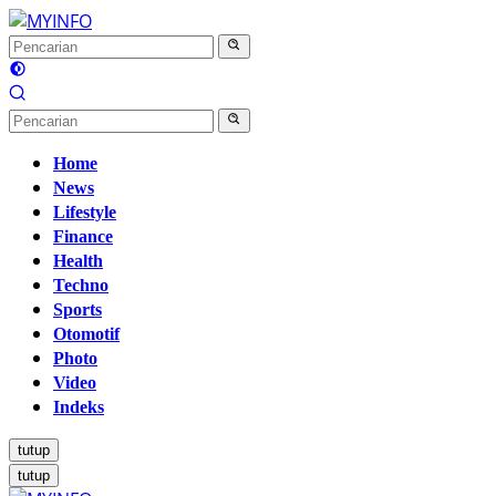
Langsung
ke
konten
Home
News
Lifestyle
Finance
Health
Techno
Sports
Otomotif
Photo
Video
Indeks
tutup
tutup