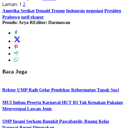
Laman:
1
2
Amerika Serikat
Donald Trump
Indonesia
negosiasi
Presiden
Prabowo
tarif ekspor
Penulis: Arya R
Editor: Darmawan
Baca Juga
Rektor UMP Raih Gelar Pendekar Kehormatan Tapak Suci
MUI Imbau Peserta Karnaval HUT RI Tak Kenakan Pakaian
Menyerupai Lawan Jenis
SMP Insani Sorkam Bangkit Pascabanjir, Ruang Kelas
Darurat Resmi Digunakan