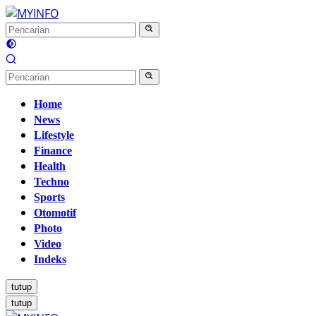
Langsung
ke
konten
Home
News
Lifestyle
Finance
Health
Techno
Sports
Otomotif
Photo
Video
Indeks
tutup
tutup