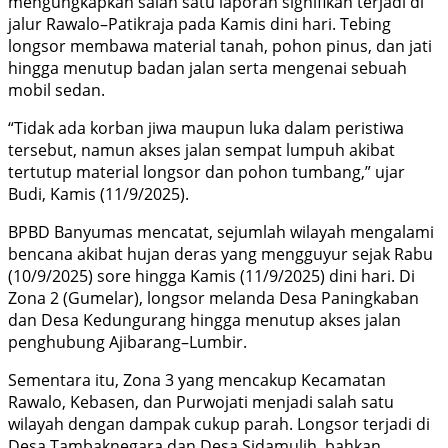
mengungkapkan salah satu laporan signifikan terjadi di
jalur Rawalo–Patikraja pada Kamis dini hari. Tebing
longsor membawa material tanah, pohon pinus, dan jati
hingga menutup badan jalan serta mengenai sebuah
mobil sedan.
“Tidak ada korban jiwa maupun luka dalam peristiwa
tersebut, namun akses jalan sempat lumpuh akibat
tertutup material longsor dan pohon tumbang,” ujar
Budi, Kamis (11/9/2025).
BPBD Banyumas mencatat, sejumlah wilayah mengalami
bencana akibat hujan deras yang mengguyur sejak Rabu
(10/9/2025) sore hingga Kamis (11/9/2025) dini hari. Di
Zona 2 (Gumelar), longsor melanda Desa Paningkaban
dan Desa Kedungurang hingga menutup akses jalan
penghubung Ajibarang–Lumbir.
Sementara itu, Zona 3 yang mencakup Kecamatan
Rawalo, Kebasen, dan Purwojati menjadi salah satu
wilayah dengan dampak cukup parah. Longsor terjadi di
Desa Tambaknegara dan Desa Sidamulih, bahkan