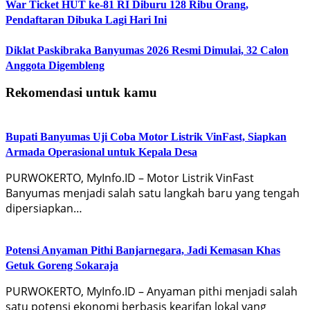
War Ticket HUT ke-81 RI Diburu 128 Ribu Orang,
Pendaftaran Dibuka Lagi Hari Ini
Diklat Paskibraka Banyumas 2026 Resmi Dimulai, 32 Calon
Anggota Digembleng
Rekomendasi untuk kamu
Bupati Banyumas Uji Coba Motor Listrik VinFast, Siapkan
Armada Operasional untuk Kepala Desa
PURWOKERTO, MyInfo.ID – Motor Listrik VinFast
Banyumas menjadi salah satu langkah baru yang tengah
dipersiapkan…
Potensi Anyaman Pithi Banjarnegara, Jadi Kemasan Khas
Getuk Goreng Sokaraja
PURWOKERTO, MyInfo.ID – Anyaman pithi menjadi salah
satu potensi ekonomi berbasis kearifan lokal yang