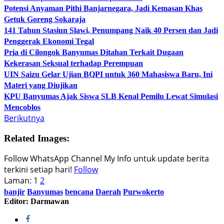
Potensi Anyaman Pithi Banjarnegara, Jadi Kemasan Khas
Getuk Goreng Sokaraja
141 Tahun Stasiun Slawi, Penumpang Naik 40 Persen dan Jadi
Penggerak Ekonomi Tegal
Pria di Cilongok Banyumas Ditahan Terkait Dugaan
Kekerasan Seksual terhadap Perempuan
UIN Saizu Gelar Ujian BQPI untuk 360 Mahasiswa Baru, Ini
Materi yang Diujikan
KPU Banyumas Ajak Siswa SLB Kenal Pemilu Lewat Simulasi
Mencoblos
Berikutnya
Related Images:
Follow WhatsApp Channel My Info untuk update berita
terkini setiap hari!
Follow
Laman:
1
2
banjir
Banyumas
bencana
Daerah
Purwokerto
Editor: Darmawan