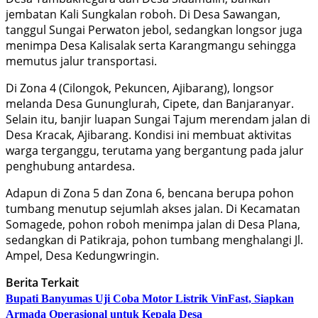
jembatan Kali Sungkalan roboh. Di Desa Sawangan,
tanggul Sungai Perwaton jebol, sedangkan longsor juga
menimpa Desa Kalisalak serta Karangmangu sehingga
memutus jalur transportasi.
Di Zona 4 (Cilongok, Pekuncen, Ajibarang), longsor
melanda Desa Gununglurah, Cipete, dan Banjaranyar.
Selain itu, banjir luapan Sungai Tajum merendam jalan di
Desa Kracak, Ajibarang. Kondisi ini membuat aktivitas
warga terganggu, terutama yang bergantung pada jalur
penghubung antardesa.
Adapun di Zona 5 dan Zona 6, bencana berupa pohon
tumbang menutup sejumlah akses jalan. Di Kecamatan
Somagede, pohon roboh menimpa jalan di Desa Plana,
sedangkan di Patikraja, pohon tumbang menghalangi Jl.
Ampel, Desa Kedungwringin.
Berita Terkait
Bupati Banyumas Uji Coba Motor Listrik VinFast, Siapkan
Armada Operasional untuk Kepala Desa