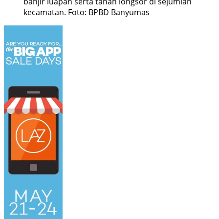
banjir luapan serta tanah longsor di sejumlah
kecamatan. Foto: BPBD Banyumas