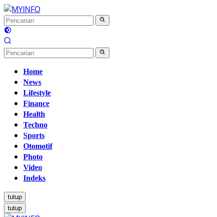
Langsung
ke
konten
Home
News
Lifestyle
Finance
Health
Techno
Sports
Otomotif
Photo
Video
Indeks
tutup
tutup