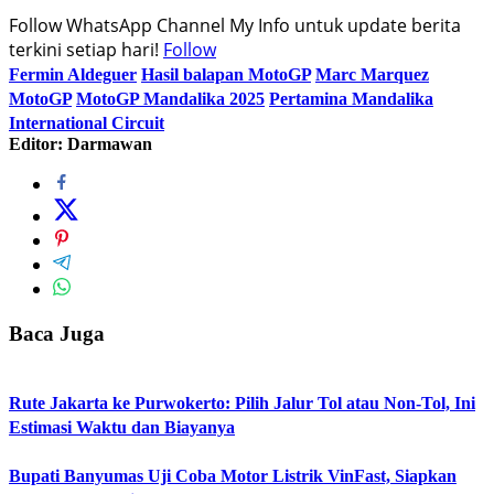
Follow WhatsApp Channel My Info untuk update berita
terkini setiap hari!
Follow
Fermin Aldeguer
Hasil balapan MotoGP
Marc Marquez
MotoGP
MotoGP Mandalika 2025
Pertamina Mandalika
International Circuit
Editor: Darmawan
Baca Juga
Rute Jakarta ke Purwokerto: Pilih Jalur Tol atau Non-Tol, Ini
Estimasi Waktu dan Biayanya
Bupati Banyumas Uji Coba Motor Listrik VinFast, Siapkan