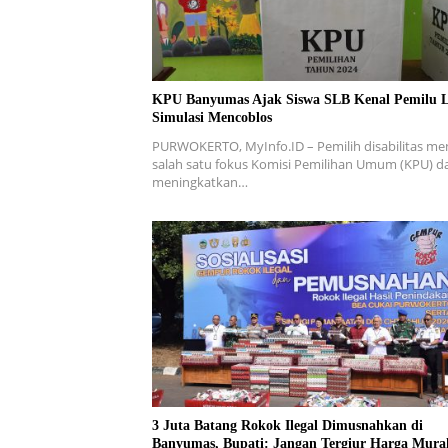
KPU Banyumas Ajak Siswa SLB Kenal Pemilu 
Simulasi Mencoblos
PURWOKERTO, MyInfo.ID – Pemilih disabilitas me
salah satu fokus Komisi Pemilihan Umum (KPU) d
meningkatkan…
3 Juta Batang Rokok Ilegal Dimusnahkan di
Banyumas, Bupati: Jangan Tergiur Harga Mura