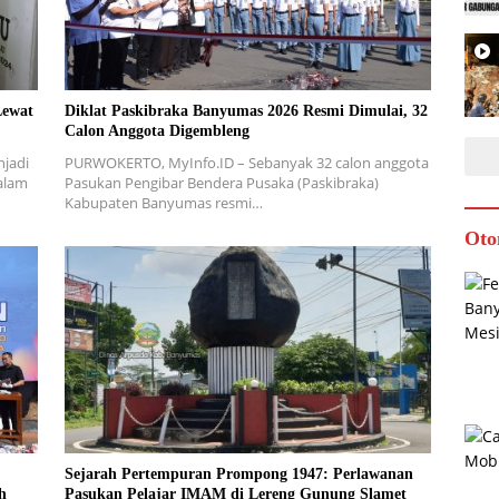
Lewat
Diklat Paskibraka Banyumas 2026 Resmi Dimulai, 32
Calon Anggota Digembleng
njadi
PURWOKERTO, MyInfo.ID – Sebanyak 32 calon anggota
alam
Pasukan Pengibar Bendera Pusaka (Paskibraka)
Kabupaten Banyumas resmi…
Oto
Sejarah Pertempuran Prompong 1947: Perlawanan
h
Pasukan Pelajar IMAM di Lereng Gunung Slamet