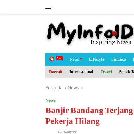
Langsung
ke
konten
tutup
H
News
Lifestyle
Finance
o
m
Daerah
Internasional
Travel
Sepak B
e
Beranda
News
News
Banjir Bandang Terjang
Pekerja Hilang
Darmawan