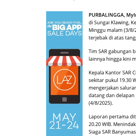
PURBALINGGA, MyIn
di Sungai Klawing, 
Minggu malam (3/8/2
terjebak di atas tang
Tim SAR gabungan be
lainnya hingga kini 
Kepala Kantor SAR Ci
sekitar pukul 19.30 
mengerjakan saluran 
datang dan delapan p
(4/8/2025).
Laporan pertama dit
20.20 WIB. Menindakl
Siaga SAR Banyumas 