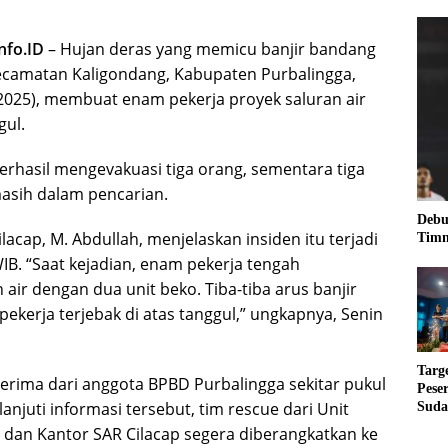
fo.ID
– Hujan deras yang memicu banjir bandang
Kecamatan Kaligondang, Kabupaten Purbalingga,
025), membuat enam pekerja proyek saluran air
gul.
rhasil mengevakuasi tiga orang, sementara tiga
masih dalam pencarian.
Debu
lacap, M. Abdullah, menjelaskan insiden itu terjadi
Timn
WIB. “Saat kejadian, enam pekerja tengah
air dengan dua unit beko. Tiba-tiba arus banjir
ekerja terjebak di atas tanggul,” ungkapnya, Senin
Targ
erima dari anggota BPBD Purbalingga sekitar pukul
Pese
anjuti informasi tersebut, tim rescue dari Unit
Suda
RUN
dan Kantor SAR Cilacap segera diberangkatkan ke