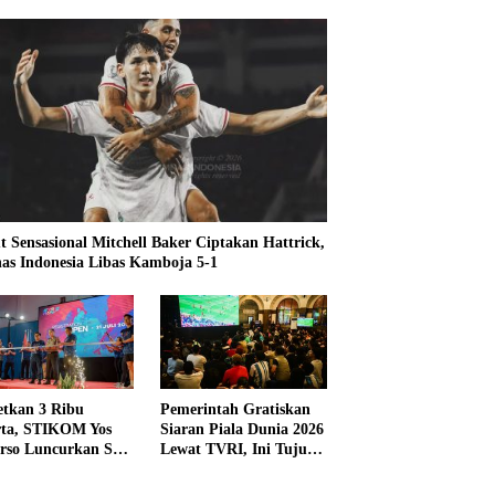
t Sensasional Mitchell Baker Ciptakan Hattrick,
as Indonesia Libas Kamboja 5-1
etkan 3 Ribu
Pemerintah Gratiskan
rta, STIKOM Yos
Siaran Piala Dunia 2026
rso Luncurkan SYS
Lewat TVRI, Ini Tujuan
 2026
dan Alasannya