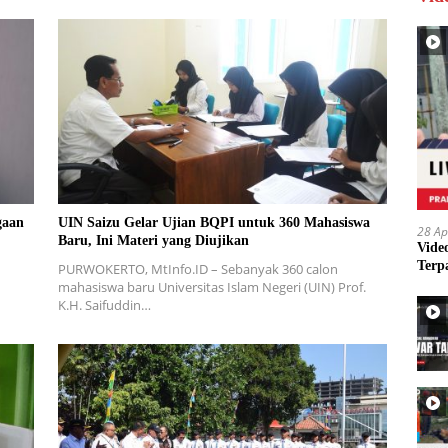
gaan
UIN Saizu Gelar Ujian BQPI untuk 360 Mahasiswa
28 Ap
Baru, Ini Materi yang Diujikan
Vide
Terp
PURWOKERTO, MtInfo.ID – Sebanyak 360 calon
mahasiswa baru Universitas Islam Negeri (UIN) Prof.
K.H. Saifuddin…