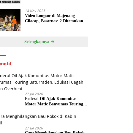
14 Nov 2025
Video Longsor di Majenang
Cilacap, Basarnas: 2 Ditemukan
Tewas, 21 Orang dalam Pencarian
Selengkapnya
motif
27 Jul 2026
Federal Oil Ajak Komunitas
Motor Matic Banyumas Touring
Baturraden, Edukasi Cegah Mesin
Overheat
27 Jul 2026
Cara Menghilangkan Bau Rokok