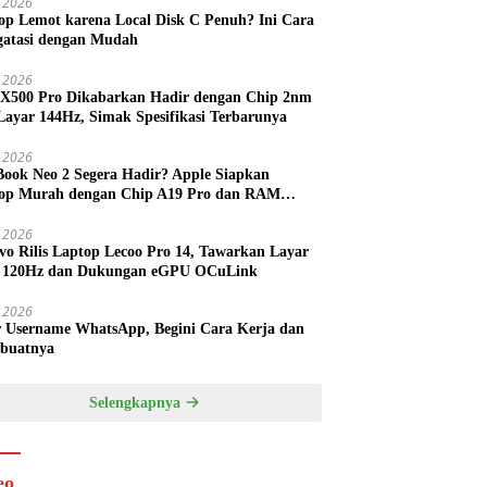
 2026
op Lemot karena Local Disk C Penuh? Ini Cara
atasi dengan Mudah
l 2026
 X500 Pro Dikabarkan Hadir dengan Chip 2nm
Layar 144Hz, Simak Spesifikasi Terbarunya
l 2026
ook Neo 2 Segera Hadir? Apple Siapkan
op Murah dengan Chip A19 Pro dan RAM
h Besar
l 2026
vo Rilis Laptop Lecoo Pro 14, Tawarkan Layar
 120Hz dan Dukungan eGPU OCuLink
l 2026
r Username WhatsApp, Begini Cara Kerja dan
buatnya
Selengkapnya
eo