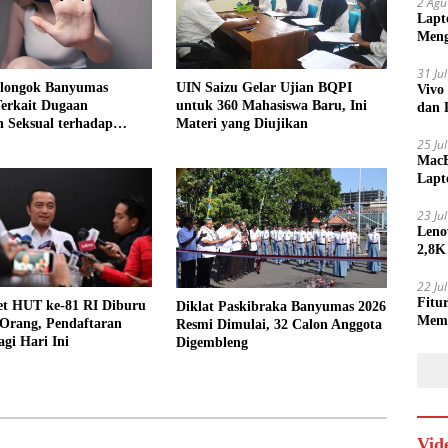
2 Agu
Lapt
Meng
31 Ju
Cilongok Banyumas
UIN Saizu Gelar Ujian BQPI
Vivo
Terkait Dugaan
untuk 360 Mahasiswa Baru, Ini
dan 
 Seksual terhadap
Materi yang Diujikan
an
25 Ju
MacB
Lapt
Lebi
23 Ju
Leno
2,8K
22 Ju
Fitu
et HUT ke-81 RI Diburu
Diklat Paskibraka Banyumas 2026
Mem
 Orang, Pendaftaran
Resmi Dimulai, 32 Calon Anggota
gi Hari Ini
Digembleng
Vid