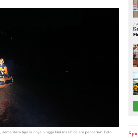
7 
Ke
Me
sementara tiga lainnya hingga kini masih dalam pencarian. Foto:
Spo