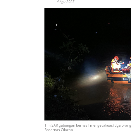
4 Agu 2025
Tim SAR gabungan berhasil mengevakuasi tiga orang, 
Basarnas Cilacap