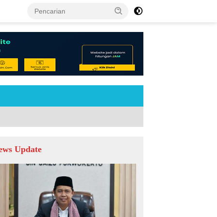
tutup
ews Update