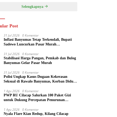
Selengkapnya
ular Post
31 Jul 2026
0 Komentar
Inflasi Banyumas Tetap Terkendali, Bupati
Sadewo Luncurkan Pasar Murah
SARAHSIMAS
31 Jul 2026
0 Komentar
Stabilisasi Harga Pangan, Pemkab dan Bulog
Banyumas Gelar Pasar Murah
31 Jul 2026
0 Komentar
Polisi Ungkap Kasus Dugaan Kekerasan
Seksual di Rawalo Banyumas, Korban Diduga
Dibuat Tak Berdaya
1 Agu 2026
0 Komentar
PWP RU Cilacap Salurkan 100 Paket Gizi
untuk Dukung Percepatan Penurunan
Stunting
1 Agu 2026
0 Komentar
Nyala Flare Kian Redup, Kilang Cilacap