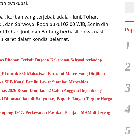
kan evakuasi.
l, korban yang terjebak adalah Juni, Tohar,
di, dan Sarwoyo. Pada pukul 02.00 WIB, Senin dini
Pop
kni Tohar, Juni, dan Bintang berhasil dievakuasi
 karet dalam kondisi selamat.
1
as Ditahan Terkait Dugaan Kekerasan Seksual terhadap
2
QPI untuk 360 Mahasiswa Baru, Ini Materi yang Diujikan
a SLB Kenal Pemilu Lewat Simulasi Mencoblos
3
mas 2026 Resmi Dimulai, 32 Calon Anggota Digembleng
gal Dimusnahkan di Banyumas, Bupati: Jangan Tergiur Harga
4
ompong 1947: Perlawanan Pasukan Pelajar IMAM di Lereng
5