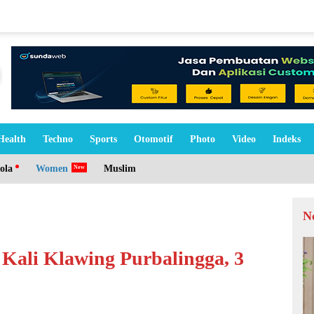
Health
Techno
Sports
Otomotif
Photo
Video
Indeks
ola
Women
Muslim
N
 Kali Klawing Purbalingga, 3