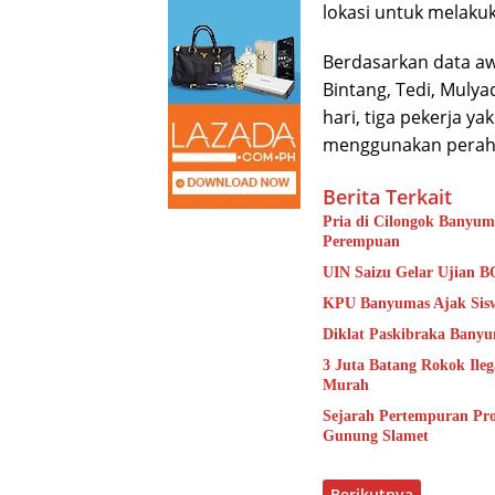
lokasi untuk melaku
Berdasarkan data awa
Bintang, Tedi, Mulya
hari, tiga pekerja ya
menggunakan perahu
Berita Terkait
Pria di Cilongok Banyum
Perempuan
UIN Saizu Gelar Ujian B
KPU Banyumas Ajak Sisw
Diklat Paskibraka Banyu
3 Juta Batang Rokok Ile
Murah
Sejarah Pertempuran Pr
Gunung Slamet
Berikutnya