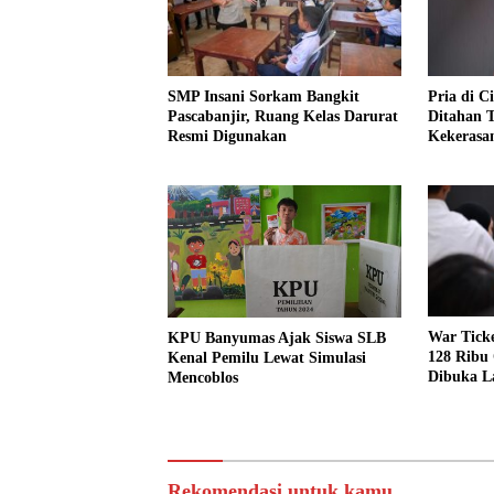
SMP Insani Sorkam Bangkit
Pria di 
Pascabanjir, Ruang Kelas Darurat
Ditahan 
Resmi Digunakan
Kekerasan
Perempu
War Tick
KPU Banyumas Ajak Siswa SLB
128 Ribu
Kenal Pemilu Lewat Simulasi
Dibuka La
Mencoblos
Rekomendasi untuk kamu