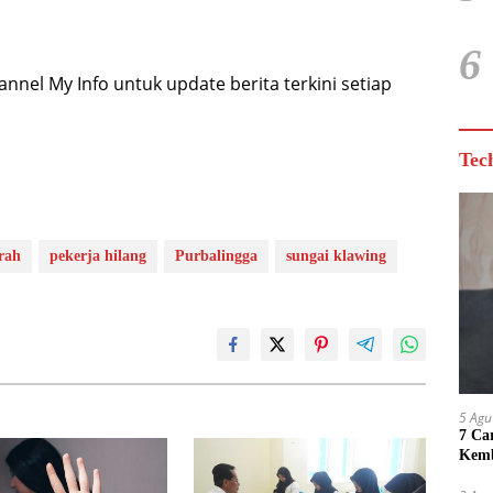
6
nel My Info untuk update berita terkini setiap
Tec
rah
pekerja hilang
Purbalingga
sungai klawing
5 Agu
7 Ca
Kemb