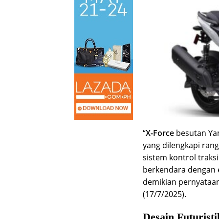
“
X-Force
besutan Ya
yang dilengkapi ran
sistem kontrol trak
berkendara dengan e
demikian pernyataan 
(17/7/2025).
Desain Futurist