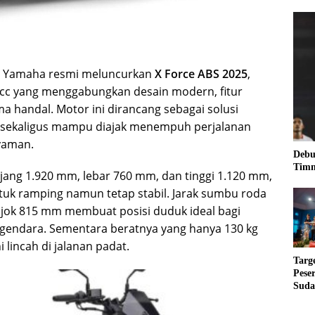
 Yamaha resmi meluncurkan
X Force ABS 2025
,
5cc yang menggabungkan desain modern, fitur
a handal. Motor ini dirancang sebagai solusi
n sekaligus mampu diajak menempuh perjalanan
yaman.
Debu
Timn
ang 1.920 mm, lebar 760 mm, dan tinggi 1.120 mm,
ntuk ramping namun tetap stabil. Jarak sumbu roda
 jok 815 mm membuat posisi duduk ideal bagi
gendara. Sementara beratnya yang hanya 130 kg
 lincah di jalanan padat.
Targ
Pese
Suda
RUN