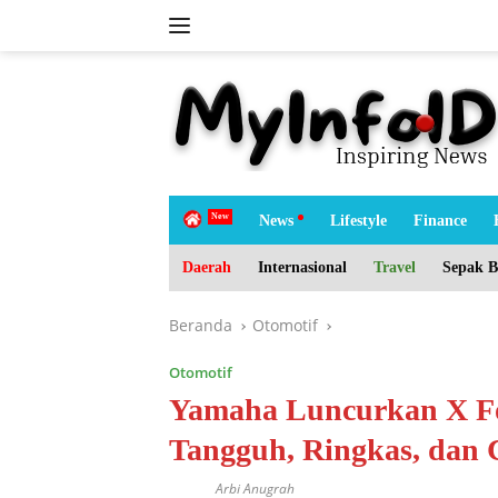
Langsung
ke
konten
tutup
H
News
Lifestyle
Finance
o
m
Daerah
Internasional
Travel
Sepak B
e
Beranda
Otomotif
Otomotif
Yamaha Luncurkan X Fo
Tangguh, Ringkas, dan 
Arbi Anugrah