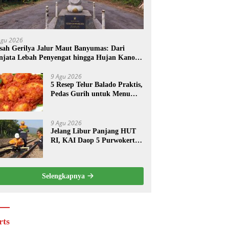
Agu 2026
sah Gerilya Jalur Maut Banyumas: Dari
njata Lebah Penyengat hingga Hujan Kanon
 Cilongok
9 Agu 2026
5 Resep Telur Balado Praktis,
Pedas Gurih untuk Menu
Harian
9 Agu 2026
Jelang Libur Panjang HUT
RI, KAI Daop 5 Purwokerto
Perketat Pengawasan Jalur
Kereta
Selengkapnya
rts