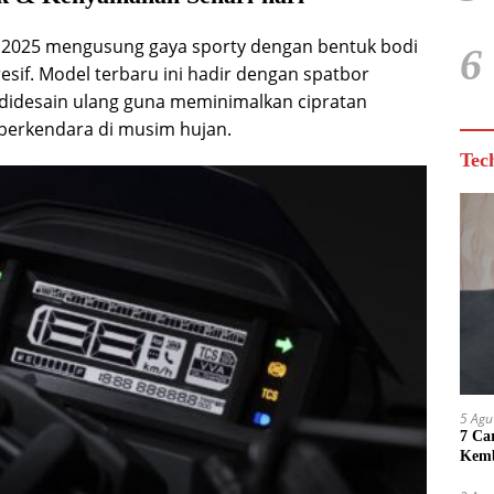
 2025 mengusung gaya sporty dengan bentuk bodi
6
esif. Model terbaru ini hadir dengan spatbor
 didesain ulang guna meminimalkan cipratan
 berkendara di musim hujan.
Tec
5 Agu
7 Ca
Kemb