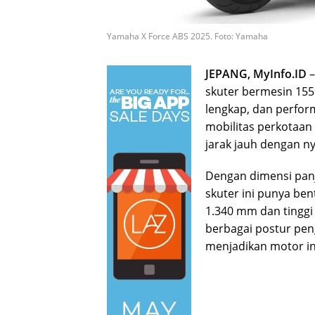
Yamaha X Force ABS 2025. Foto: Yamaha
JEPANG, MyInfo.ID
–
skuter bermesin 15
lengkap, dan perform
mobilitas perkotaa
jarak jauh dengan n
Dengan dimensi panj
skuter ini punya be
1.340 mm dan tinggi
berbagai postur pen
menjadikan motor ini