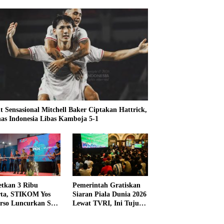
t Sensasional Mitchell Baker Ciptakan Hattrick,
as Indonesia Libas Kamboja 5-1
etkan 3 Ribu
Pemerintah Gratiskan
rta, STIKOM Yos
Siaran Piala Dunia 2026
rso Luncurkan SYS
Lewat TVRI, Ini Tujuan
 2026
dan Alasannya