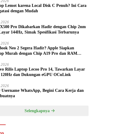
 2026
op Lemot karena Local Disk C Penuh? Ini Cara
atasi dengan Mudah
l 2026
 X500 Pro Dikabarkan Hadir dengan Chip 2nm
Layar 144Hz, Simak Spesifikasi Terbarunya
l 2026
ook Neo 2 Segera Hadir? Apple Siapkan
op Murah dengan Chip A19 Pro dan RAM
h Besar
l 2026
vo Rilis Laptop Lecoo Pro 14, Tawarkan Layar
 120Hz dan Dukungan eGPU OCuLink
l 2026
r Username WhatsApp, Begini Cara Kerja dan
buatnya
Selengkapnya
eo