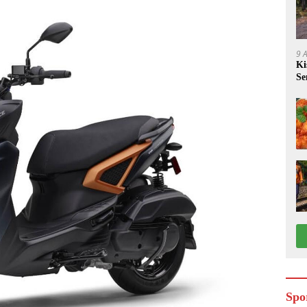
9 
Ki
Se
di
Spo