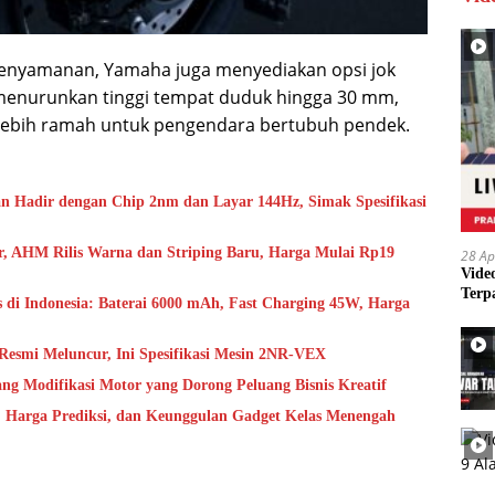
enyamanan, Yamaha juga menyediakan opsi jok
menurunkan tinggi tempat duduk hingga 30 mm,
lebih ramah untuk pengendara bertubuh pendek.
n Hadir dengan Chip 2nm dan Layar 144Hz, Simak Spesifikasi
, AHM Rilis Warna dan Striping Baru, Harga Mulai Rp19
28 Ap
Vide
Terp
is di Indonesia: Baterai 6000 mAh, Fast Charging 45W, Harga
 Resmi Meluncur, Ini Spesifikasi Mesin 2NR-VEX
ng Modifikasi Motor yang Dorong Peluang Bisnis Kreatif
si, Harga Prediksi, dan Keunggulan Gadget Kelas Menengah