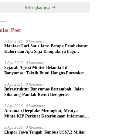
Selengkapnya
ular Post
3 Agu 2026
0 Komentar
Manfaat Lari Satu Jam: Berapa Pembakaran
Kalori dan Apa Saja Dampaknya bagi
Tubuh?
3 Agu 2026
0 Komentar
Sejarah Agresi Militer Belanda I di
Banyumas: Taktik Bumi Hangus Purwokerto
hingga Garis Van Mook
3 Agu 2026
0 Komentar
Infrastruktur Banyumas Bertambah, Jalan
Sibalung-Pandak Resmi Beroperasi
3 Agu 2026
0 Komentar
Ancaman Deepfake Meningkat, Meutya
Minta KIP Perkuat Keterbukaan Informasi
Publik
3 Agu 2026
0 Komentar
Ekspor Jawa Tengah Tembus US$7,2 Miliar