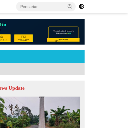
tutup
ews Update