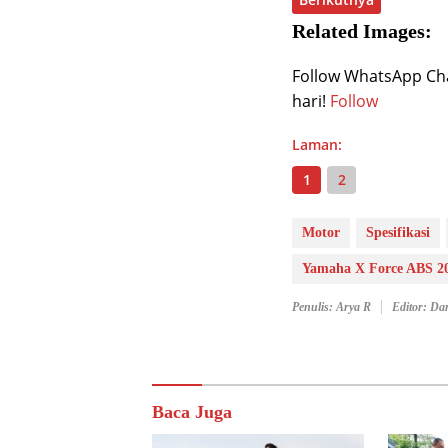
Related Images:
Follow WhatsApp Chan
hari!
Follow
Laman:
1
2
Motor
Spesifikasi
Yamaha X Force ABS 2
Penulis: Arya R
Editor: D
Baca Juga