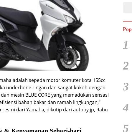
Pop
1
2
maha adalah sepeda motor komuter kota 155cc
3
gka underbone ringan dan sangat kokoh dengan
si dan mesin BLUE CORE yang memadukan sensasi
fisiensi bahan bakar dan ramah lingkungan,”
4
resmi dari Yamaha, dikutip dari autoby.jp, Rabu
5
ik & Kenyamanan Sehari-hari