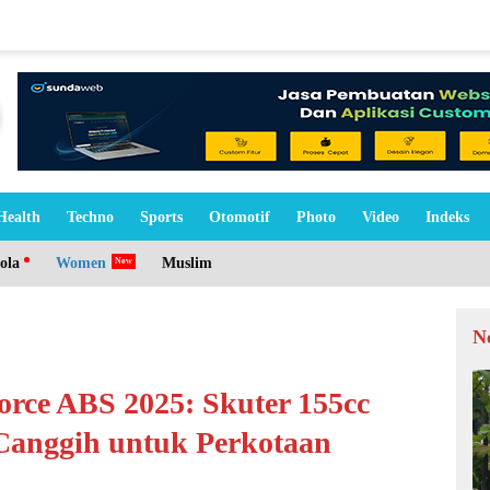
Health
Techno
Sports
Otomotif
Photo
Video
Indeks
ola
Women
Muslim
N
rce ABS 2025: Skuter 155cc
Canggih untuk Perkotaan