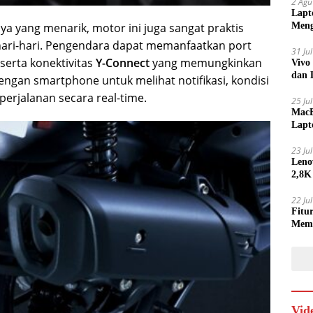
2 Agu
Lapt
a yang menarik, motor ini juga sangat praktis
Meng
ari-hari. Pengendara dapat memanfaatkan port
31 Ju
serta konektivitas
Y-Connect
yang memungkinkan
Vivo
dan 
engan smartphone untuk melihat notifikasi, kondisi
perjalanan secara real-time.
25 Ju
MacB
Lapt
Lebi
23 Ju
Leno
2,8K
22 Ju
Fitu
Mem
Vid