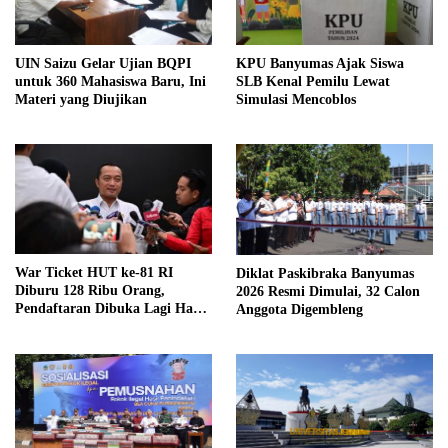
UIN Saizu Gelar Ujian BQPI
KPU Banyumas Ajak Siswa
untuk 360 Mahasiswa Baru, Ini
SLB Kenal Pemilu Lewat
Materi yang Diujikan
Simulasi Mencoblos
War Ticket HUT ke-81 RI
Diklat Paskibraka Banyumas
Diburu 128 Ribu Orang,
2026 Resmi Dimulai, 32 Calon
Pendaftaran Dibuka Lagi Hari
Anggota Digembleng
Ini