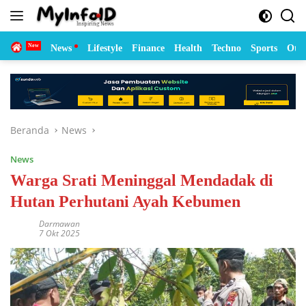
Langsung
ke
konten
Home
News
Lifestyle
Finance
Health
Techno
Sports
Otom
Beranda
News
News
Warga Srati Meninggal Mendadak di
Hutan Perhutani Ayah Kebumen
Darmawan
7 Okt 2025