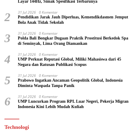
Layar 144Hz, Simak Spesifikasi Terbarunya
31 Jul 2026
0 Komentar
2
Pendidikan Jarak Jauh Diperluas, Kemendikdasmen Jemput
Bola Anak Tidak Sekolah
31 Jul 2026
0 Komentar
3
Polda Bali Bongkar Dugaan Praktik Prostitusi Berkedok Spa
di Seminyak, Lima Orang Diamankan
31 Jul 2026
0 Komentar
4
UMP Perkuat Reputasi Global, Miliki Mahasiswa dari 45
Negara dan Ratusan Publikasi Scopus
31 Jul 2026
0 Komentar
5
Prabowo Ingatkan Ancaman Geopolitik Global, Indonesia
Diminta Waspada Tanpa Panik
31 Jul 2026
0 Komentar
6
UMP Luncurkan Program RPL Luar Negeri, Pekerja Migran
Indonesia Kini Lebih Mudah Kuliah
Technologi