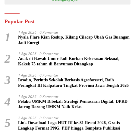
Popular Post
1 Agu 2026
0 Komentar
1
Nyala Flare Kian Redup, Kilang Cilacap Ubah Gas Buangan
Jadi Energi
1 Agu 2026
0 Komentar
2
Anak di Bawah Umur Jadi Korban Kekerasan Seksual,
Kakek 75 tahun di Banyumas Ditangkap
1 Agu 2026
0 Komentar
3
Isrodin, Perintis Sekolah Berbasis Agroforestri, Raih
Peringkat III Kalpataru Tingkat Provinsi Jawa Tengah 2026
1 Agu 2026
0 Komentar
4
Pelaku UMKM Dibekali Strategi Pemasaran Digital, DPRD
Jateng Dorong UMKM Naik Kelas
2 Agu 2026
0 Komentar
5
Link Download Logo HUT RI ke-81 Resmi 2026, Gratis
Lengkap Format PNG, PDF hingga Template Publikasi