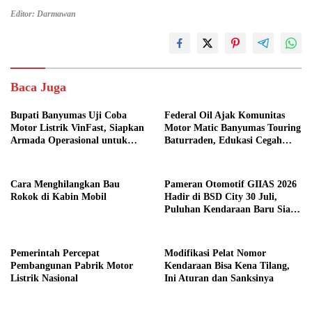
Editor: Darmawan
Baca Juga
Bupati Banyumas Uji Coba
Federal Oil Ajak Komunitas
Motor Listrik VinFast, Siapkan
Motor Matic Banyumas Touring
Armada Operasional untuk
Baturraden, Edukasi Cegah
Kepala Desa
Mesin Overheat
Cara Menghilangkan Bau
Pameran Otomotif GIIAS 2026
Rokok di Kabin Mobil
Hadir di BSD City 30 Juli,
Puluhan Kendaraan Baru Siap
Meluncur
Pemerintah Percepat
Modifikasi Pelat Nomor
Pembangunan Pabrik Motor
Kendaraan Bisa Kena Tilang,
Listrik Nasional
Ini Aturan dan Sanksinya