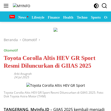
Langsung
ke
konten
Home
News
Lifestyle
Finance
Health
Techno
Sports
Otom
Beranda
Otomotif
Otomotif
Toyota Corolla Altis HEV GR Sport
Resmi Diluncurkan di GIIAS 2025
Arbi Anugrah
24 Jul 2025
Toyota Corolla Altis HEV GR Sport Resmi Diluncurkan di GIIAS 2025. Foto:
Dok Toyota Astra Motor (TAM)
TANGERANG, MyInfo.ID
– GIIAS 2025 kembali menjadi