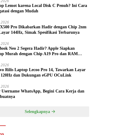
 2026
op Lemot karena Local Disk C Penuh? Ini Cara
atasi dengan Mudah
l 2026
 X500 Pro Dikabarkan Hadir dengan Chip 2nm
Layar 144Hz, Simak Spesifikasi Terbarunya
l 2026
ook Neo 2 Segera Hadir? Apple Siapkan
op Murah dengan Chip A19 Pro dan RAM
h Besar
l 2026
vo Rilis Laptop Lecoo Pro 14, Tawarkan Layar
 120Hz dan Dukungan eGPU OCuLink
l 2026
r Username WhatsApp, Begini Cara Kerja dan
buatnya
Selengkapnya
eo