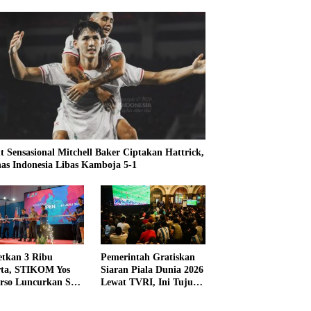
t Sensasional Mitchell Baker Ciptakan Hattrick,
as Indonesia Libas Kamboja 5-1
etkan 3 Ribu
Pemerintah Gratiskan
rta, STIKOM Yos
Siaran Piala Dunia 2026
rso Luncurkan SYS
Lewat TVRI, Ini Tujuan
 2026
dan Alasannya