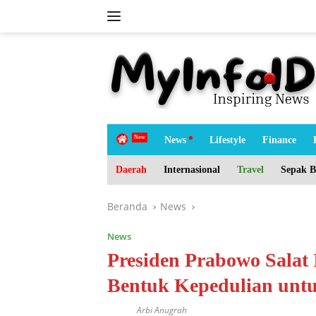
Langsung
ke
konten
tutup
H
News
Lifestyle
Finance
o
m
Daerah
Internasional
Travel
Sepak B
e
Beranda
News
News
Presiden Prabowo Salat I
Bentuk Kepedulian unt
Arbi Anugrah