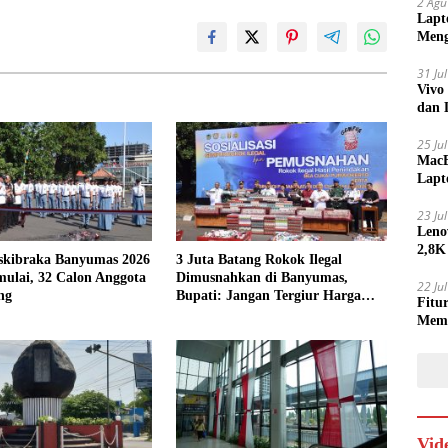
2 Agu
Lapt
Meng
31 Ju
Vivo
dan 
25 Ju
MacB
Lapt
Lebi
23 Ju
Leno
2,8K
askibraka Banyumas 2026
3 Juta Batang Rokok Ilegal
ulai, 32 Calon Anggota
Dimusnahkan di Banyumas,
22 Ju
ng
Bupati: Jangan Tergiur Harga
Fitu
Murah
Mem
Vid