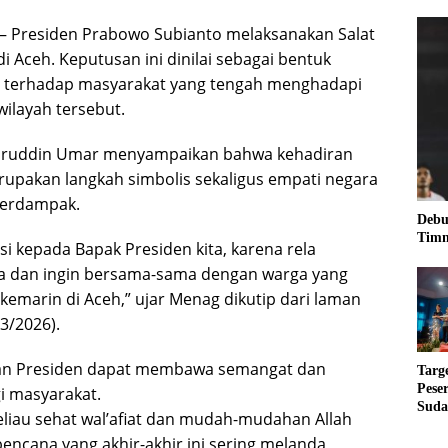
– Presiden Prabowo Subianto melaksanakan Salat
h di Aceh. Keputusan ini dinilai sebagai bentuk
g terhadap masyarakat yang tengah menghadapi
ilayah tersebut.
aruddin Umar menyampaikan bahwa kehadiran
rupakan langkah simbolis sekaligus empati negara
terdampak.
Debu
Timn
asi kepada Bapak Presiden kita, karena rela
ta dan ingin bersama-sama dengan warga yang
emarin di Aceh,” ujar Menag dikutip dari laman
3/2026).
ran Presiden dapat membawa semangat dan
Targ
Pese
i masyarakat.
Suda
iau sehat wal’afiat dan mudah-mudahan Allah
RUN
cana yang akhir-akhir ini sering melanda