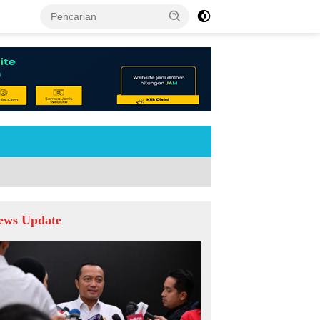
tutup
ews Update