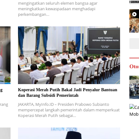
mengingatkan seluruh elemen bangsa agar
meningkatkan kewaspadaan menghadapi
perkembangan…
Oto
ng
Koperasi Merah Putih Bakal Jadi Penyalur Bantuan
dan Barang Subsidi Pemerintah
arang
JAKARTA, MyInfo.ID – Presiden Prabowo Subianto
mempercepat langkah pemerintah dalam memperkuat
Koperasi Merah Putih sebagai…