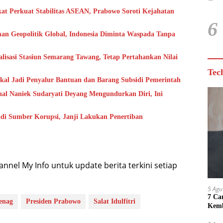
kat Perkuat Stabilitas ASEAN, Prabowo Soroti Kejahatan
6
n Geopolitik Global, Indonesia Diminta Waspada Tanpa
lisasi Stasiun Semarang Tawang, Tetap Pertahankan Nilai
Tec
kal Jadi Penyalur Bantuan dan Barang Subsidi Pemerintah
nal Naniek Sudaryati Deyang Mengundurkan Diri, Ini
i Sumber Korupsi, Janji Lakukan Penertiban
nel My Info untuk update berita terkini setiap
5 Agu
7 Ca
enag
Presiden Prabowo
Salat Idulfitri
Kemb