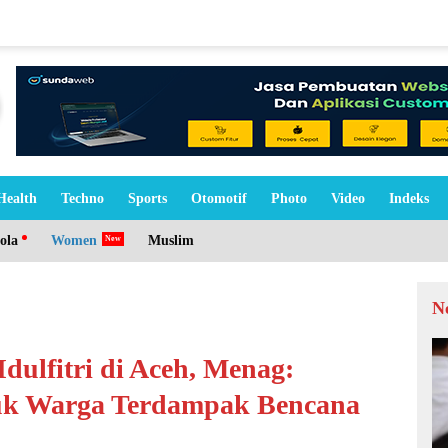
Health
Techno
Sports
Otomotif
Photo
Video
Indeks
ola
Women
Muslim
N
dulfitri di Aceh, Menag:
uk Warga Terdampak Bencana