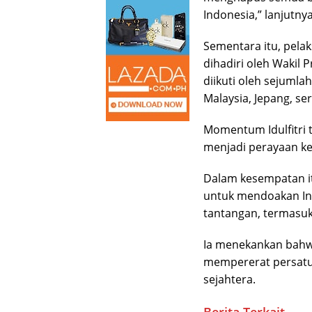
Indonesia,” lanjutnya
Sementara itu, pelaksa
dihadiri oleh Wakil
diikuti oleh sejumla
Malaysia, Jepang, se
Momentum Idulfitri 
menjadi perayaan kea
Dalam kesempatan i
untuk mendoakan In
tantangan, termasuk
Ia menekankan bahwa 
mempererat persatu
sejahtera.