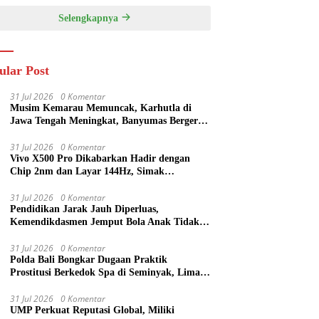
Selengkapnya
ular Post
31 Jul 2026
0 Komentar
Musim Kemarau Memuncak, Karhutla di
Jawa Tengah Meningkat, Banyumas Bergerak
Cepat Padamkan Api
31 Jul 2026
0 Komentar
Vivo X500 Pro Dikabarkan Hadir dengan
Chip 2nm dan Layar 144Hz, Simak
Spesifikasi Terbarunya
31 Jul 2026
0 Komentar
Pendidikan Jarak Jauh Diperluas,
Kemendikdasmen Jemput Bola Anak Tidak
Sekolah
31 Jul 2026
0 Komentar
Polda Bali Bongkar Dugaan Praktik
Prostitusi Berkedok Spa di Seminyak, Lima
Orang Diamankan
31 Jul 2026
0 Komentar
UMP Perkuat Reputasi Global, Miliki