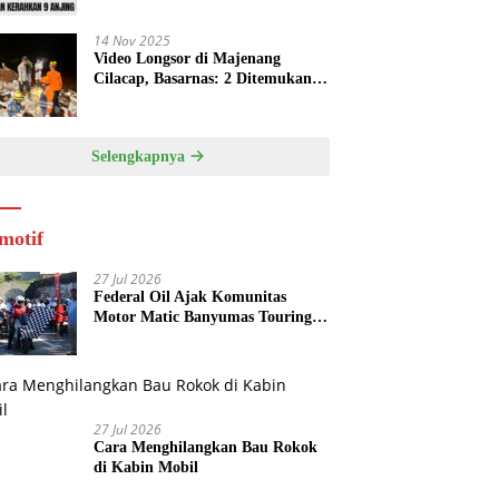
14 Nov 2025
Video Longsor di Majenang
Cilacap, Basarnas: 2 Ditemukan
Tewas, 21 Orang dalam Pencarian
Selengkapnya
motif
27 Jul 2026
Federal Oil Ajak Komunitas
Motor Matic Banyumas Touring
Baturraden, Edukasi Cegah Mesin
Overheat
27 Jul 2026
Cara Menghilangkan Bau Rokok
di Kabin Mobil