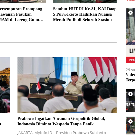
Pertempuran Prompong
Sambut HUT RI Ke-81, KAI Daop
rlawanan Pasukan
5 Purwokerto Hadirkan Nuansa
IMAM di Lereng Gunung
Merah Putih di Seluruh Stasiun
28 Ap
Vide
Terp
Prabowo Ingatkan Ancaman Geopolitik Global,
m
Indonesia Diminta Waspada Tanpa Panik
a
JAKARTA, MyInfo.ID – Presiden Prabowo Subianto