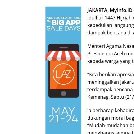
JAKARTA, MyInfo.ID
Idulfitri 1447 Hijria
kepedulian langsun
dampak bencana di w
Menteri Agama Nas
Presiden di Aceh me
kepada warga yang 
“Kita berikan apresi
meninggalkan Jakar
terdampak bencana k
Kemenag, Sabtu (21/
Ia berharap kehadi
dukungan moral bag
“Mudah-mudahan bel
menghapus semua ben