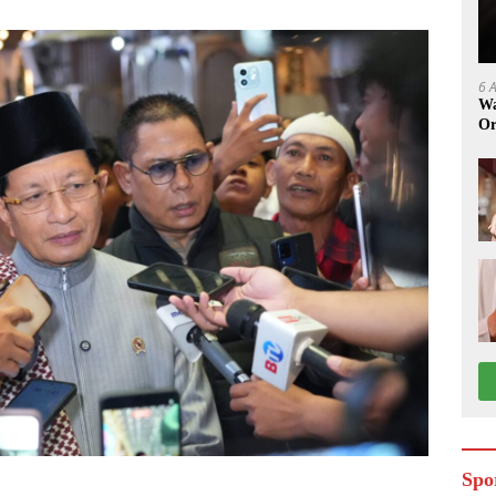
6 
Wa
Or
Spo