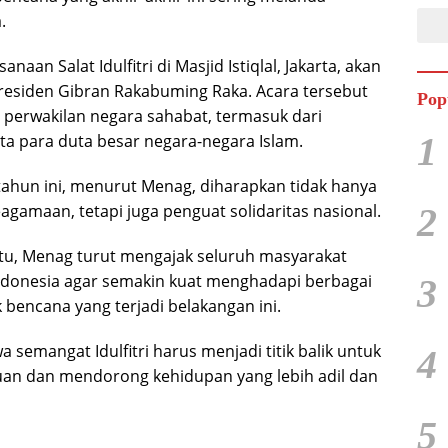
.
naan Salat Idulfitri di Masjid Istiqlal, Jakarta, akan
 Presiden Gibran Rakabuming Raka. Acara tersebut
Pop
h perwakilan negara sahabat, termasuk dari
1
rta para duta besar negara-negara Islam.
tahun ini, menurut Menag, diharapkan tidak hanya
2
gamaan, tetapi juga penguat solidaritas nasional.
tu, Menag turut mengajak seluruh masyarakat
donesia agar semakin kuat menghadapi berbagai
3
 bencana yang terjadi belakangan ini.
semangat Idulfitri harus menjadi titik balik untuk
4
an dan mendorong kehidupan yang lebih adil dan
5