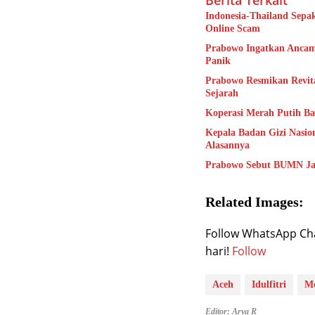
Berita Terkait
Indonesia-Thailand Sepa
Online Scam
Prabowo Ingatkan Ancama
Panik
Prabowo Resmikan Revita
Sejarah
Koperasi Merah Putih Ba
Kepala Badan Gizi Nasio
Alasannya
Prabowo Sebut BUMN Jad
Related Images:
Follow WhatsApp Chan
hari!
Follow
Aceh
Idulfitri
M
Editor: Arya R