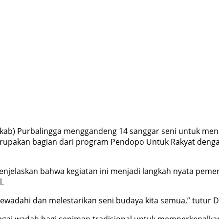
kab) Purbalingga menggandeng 14 sanggar seni untuk me
rupakan bagian dari program Pendopo Untuk Rakyat dengan
enjelaskan bahwa kegiatan ini menjadi langkah nyata peme
l.
adahi dan melestarikan seni budaya kita semua,” tutur D
bagai wadah bagi seniman tradisional untuk memperkenalka