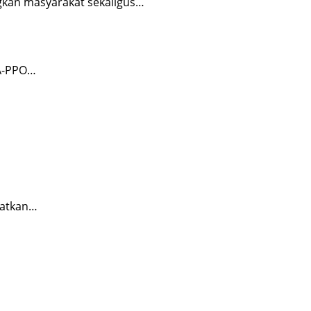
gkan masyarakat sekaligus…
PA-PPO…
katkan…