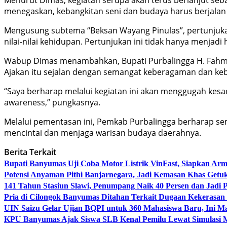
menegaskan, kebangkitan seni dan budaya harus berjalan
Mengusung subtema “Beksan Wayang Pinulas”, pertunjukan
nilai-nilai kehidupan. Pertunjukan ini tidak hanya menjadi
Wabup Dimas menambahkan, Bupati Purbalingga H. Fahmi M.
Ajakan itu sejalan dengan semangat keberagaman dan ke
“Saya berharap melalui kegiatan ini akan menggugah kesa
awareness,” pungkasnya.
Melalui pementasan ini, Pemkab Purbalingga berharap sem
mencintai dan menjaga warisan budaya daerahnya.
Berita Terkait
Bupati Banyumas Uji Coba Motor Listrik VinFast, Siapkan Arm
Potensi Anyaman Pithi Banjarnegara, Jadi Kemasan Khas Getu
141 Tahun Stasiun Slawi, Penumpang Naik 40 Persen dan Jadi
Pria di Cilongok Banyumas Ditahan Terkait Dugaan Kekerasan
UIN Saizu Gelar Ujian BQPI untuk 360 Mahasiswa Baru, Ini Ma
KPU Banyumas Ajak Siswa SLB Kenal Pemilu Lewat Simulasi 