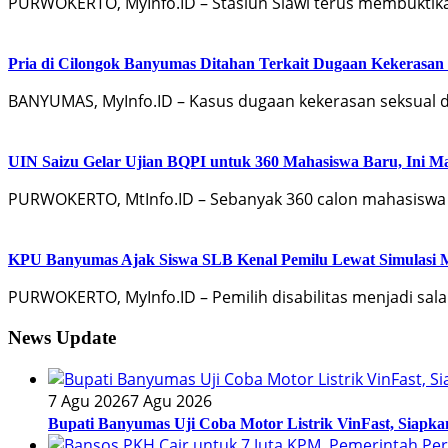
PURWOKERTO, MyInfo.ID – Stasiun Slawi terus membuktik
Pria di Cilongok Banyumas Ditahan Terkait Dugaan Kekerasan
BANYUMAS, MyInfo.ID – Kasus dugaan kekerasan seksual d
UIN Saizu Gelar Ujian BQPI untuk 360 Mahasiswa Baru, Ini Ma
PURWOKERTO, MtInfo.ID – Sebanyak 360 calon mahasiswa ba
KPU Banyumas Ajak Siswa SLB Kenal Pemilu Lewat Simulasi 
PURWOKERTO, MyInfo.ID – Pemilih disabilitas menjadi sa
News Update
7 Agu 2026
7 Agu 2026
Bupati Banyumas Uji Coba Motor Listrik VinFast, Siapk