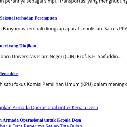
an perannya sebagai simpul transportasi yang menghubun
 Seksual terhadap Perempuan
i Banyumas kembali diungkap aparat kepolisian. Satres P
teri yang Diujikan
ru Universitas Islam Negeri (UIN) Prof. K.H. Saifuddin…
Mencoblos
lah satu fokus Komisi Pemilihan Umum (KPU) dalam mening
an Armada Operasional untuk Kepala Desa