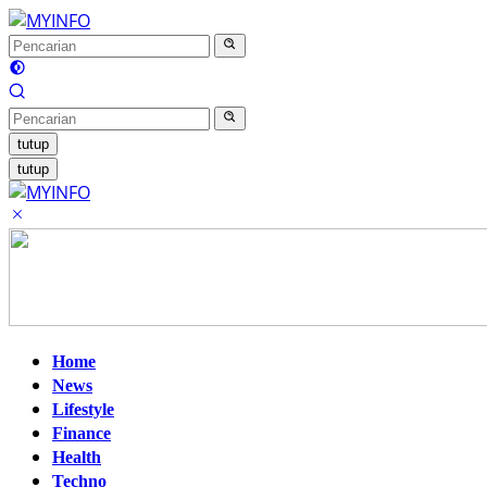
Langsung
ke
konten
tutup
tutup
Home
News
Lifestyle
Finance
Health
Techno