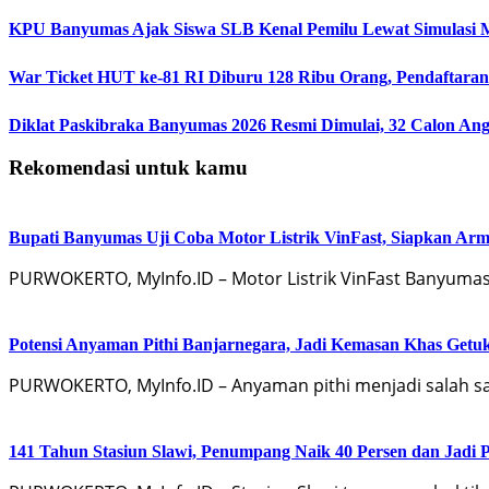
KPU Banyumas Ajak Siswa SLB Kenal Pemilu Lewat Simulasi 
War Ticket HUT ke-81 RI Diburu 128 Ribu Orang, Pendaftaran 
Diklat Paskibraka Banyumas 2026 Resmi Dimulai, 32 Calon An
Rekomendasi untuk kamu
Bupati Banyumas Uji Coba Motor Listrik VinFast, Siapkan Arm
PURWOKERTO, MyInfo.ID – Motor Listrik VinFast Banyumas
Potensi Anyaman Pithi Banjarnegara, Jadi Kemasan Khas Getu
PURWOKERTO, MyInfo.ID – Anyaman pithi menjadi salah sa
141 Tahun Stasiun Slawi, Penumpang Naik 40 Persen dan Jadi