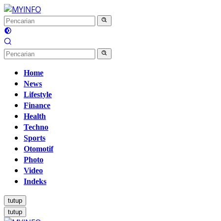
Langsung
ke
konten
Home
News
Lifestyle
Finance
Health
Techno
Sports
Otomotif
Photo
Video
Indeks
tutup
tutup