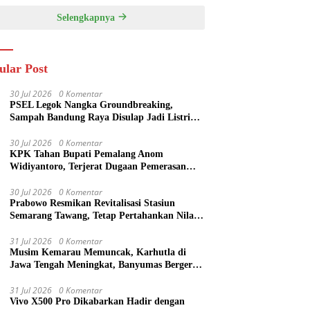
Selengkapnya
ular Post
30 Jul 2026
0 Komentar
PSEL Legok Nangka Groundbreaking,
Sampah Bandung Raya Disulap Jadi Listrik
40,79 MW
30 Jul 2026
0 Komentar
KPK Tahan Bupati Pemalang Anom
Widiyantoro, Terjerat Dugaan Pemerasan
dalam OTT
30 Jul 2026
0 Komentar
Prabowo Resmikan Revitalisasi Stasiun
Semarang Tawang, Tetap Pertahankan Nilai
Sejarah
31 Jul 2026
0 Komentar
Musim Kemarau Memuncak, Karhutla di
Jawa Tengah Meningkat, Banyumas Bergerak
Cepat Padamkan Api
31 Jul 2026
0 Komentar
Vivo X500 Pro Dikabarkan Hadir dengan