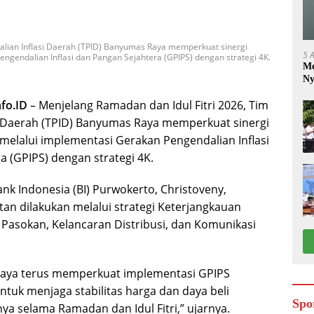
alian Inflasi Daerah (TPID) Banyumas Raya memperkuat sinergi
5 
ngendalian Inflasi dan Pangan Sejahtera (GPIPS) dengan strategi 4K.
Me
Ny
fo.ID
– Menjelang Ramadan dan Idul Fitri 2026, Tim
i Daerah (TPID) Banyumas Raya memperkuat sinergi
melalui implementasi Gerakan Pengendalian Inflasi
a (GPIPS) dengan strategi 4K.
nk Indonesia (BI) Purwokerto, Christoveny,
n dilakukan melalui strategi Keterjangkauan
 Pasokan, Kelancaran Distribusi, dan Komunikasi
Raya terus memperkuat implementasi GPIPS
ntuk menjaga stabilitas harga dan daya beli
Spo
ya selama Ramadan dan Idul Fitri,” ujarnya.