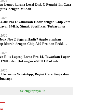
 2026
op Lemot karena Local Disk C Penuh? Ini Cara
atasi dengan Mudah
l 2026
 X500 Pro Dikabarkan Hadir dengan Chip 2nm
Layar 144Hz, Simak Spesifikasi Terbarunya
l 2026
ook Neo 2 Segera Hadir? Apple Siapkan
op Murah dengan Chip A19 Pro dan RAM
h Besar
l 2026
vo Rilis Laptop Lecoo Pro 14, Tawarkan Layar
 120Hz dan Dukungan eGPU OCuLink
l 2026
r Username WhatsApp, Begini Cara Kerja dan
buatnya
Selengkapnya
eo