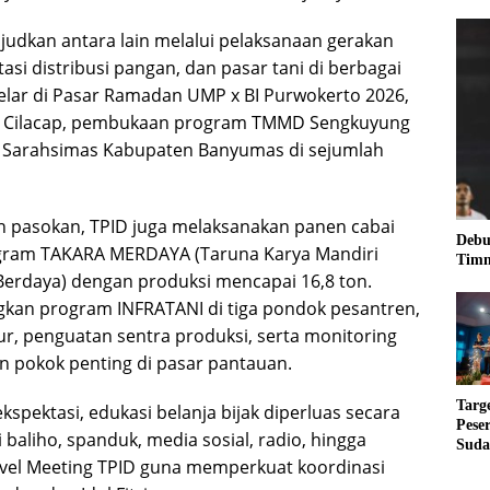
judkan antara lain melalui pelaksanaan gerakan
tasi distribusi pangan, dan pasar tani di berbagai
digelar di Pasar Ramadan UMP x BI Purwokerto 2026,
ten Cilacap, pembukaan program TMMD Sengkuyung
a Sarahsimas Kabupaten Banyumas di sejumlah
aan pasokan, TPID juga melaksanakan panen cabai
Debu
ram TAKARA MERDAYA (Taruna Karya Mandiri
Timn
erdaya) dengan produksi mencapai 16,8 ton.
ngkan program INFRATANI di tiga pondok pesantren,
, penguatan sentra produksi, serta monitoring
n pokok penting di pasar pantauan.
Targ
spektasi, edukasi belanja bijak diperluas secara
Pese
baliho, spanduk, media sosial, radio, hingga
Suda
vel Meeting TPID guna memperkuat koordinasi
RUN