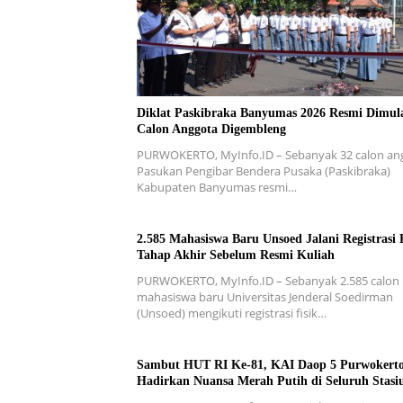
Diklat Paskibraka Banyumas 2026 Resmi Dimula
Calon Anggota Digembleng
PURWOKERTO, MyInfo.ID – Sebanyak 32 calon an
Pasukan Pengibar Bendera Pusaka (Paskibraka)
Kabupaten Banyumas resmi…
2.585 Mahasiswa Baru Unsoed Jalani Registrasi F
Tahap Akhir Sebelum Resmi Kuliah
PURWOKERTO, MyInfo.ID – Sebanyak 2.585 calon
mahasiswa baru Universitas Jenderal Soedirman
(Unsoed) mengikuti registrasi fisik…
Sambut HUT RI Ke-81, KAI Daop 5 Purwokert
Hadirkan Nuansa Merah Putih di Seluruh Stasi