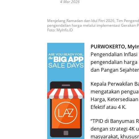
4 Mar 2026
Menjelang Ramadan dan Idul Fitri 2026, Tim Pengend
pengendalian harga melalui implementasi Gerakan Pe
Foto: MyInfo.ID
PURWOKERTO, MyIn
Pengendalian Inflas
pengendalian harga 
dan Pangan Sejahter
Kepala Perwakilan Ba
mengatakan penguata
Harga, Ketersediaan
Efektif atau 4 K.
“TPID di Banyumas 
dengan strategi 4K u
masyarakat, khususn