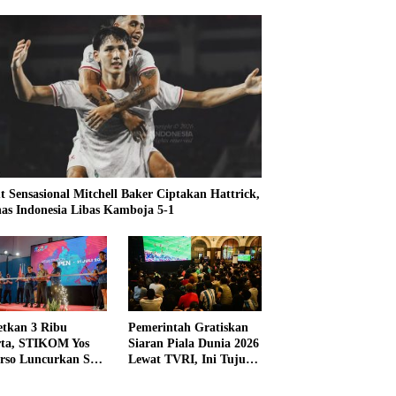
t Sensasional Mitchell Baker Ciptakan Hattrick,
as Indonesia Libas Kamboja 5-1
etkan 3 Ribu
Pemerintah Gratiskan
rta, STIKOM Yos
Siaran Piala Dunia 2026
rso Luncurkan SYS
Lewat TVRI, Ini Tujuan
 2026
dan Alasannya