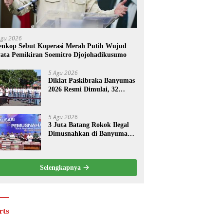
Agu 2026
nkop Sebut Koperasi Merah Putih Wujud
ata Pemikiran Soemitro Djojohadikusumo
5 Agu 2026
Diklat Paskibraka Banyumas
2026 Resmi Dimulai, 32
Calon Anggota Digembleng
5 Agu 2026
3 Juta Batang Rokok Ilegal
Dimusnahkan di Banyumas,
Bupati: Jangan Tergiur
Harga Murah
Selengkapnya
rts