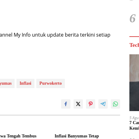
6
nel My Info untuk update berita terkini setiap
Tec
yumas
Inflasi
Purwokerto
5 Agu
7 Ca
Kemb
awa Tengah Tembus
Inflasi Banyumas Tetap