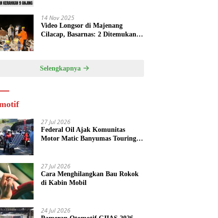
14 Nov 2025
Video Longsor di Majenang
Cilacap, Basarnas: 2 Ditemukan
Tewas, 21 Orang dalam Pencarian
Selengkapnya
motif
27 Jul 2026
Federal Oil Ajak Komunitas
Motor Matic Banyumas Touring
Baturraden, Edukasi Cegah Mesin
Overheat
27 Jul 2026
Cara Menghilangkan Bau Rokok
di Kabin Mobil
24 Jul 2026