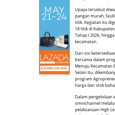
Upaya tersebut diwu
pangan murah, fasili
titik. Kegiatan itu 
18 titik di Kabupa
Tahap I 2026, hingg
kecamatan.
Dari sisi ketersedi
bersama dalam prog
Menuju Kecamatan B
Selain itu, dikemba
program Agropreneur
harga dan stok baha
Dalam pengelolaan ek
omnichannel melalui 
pelaksanaan High Le