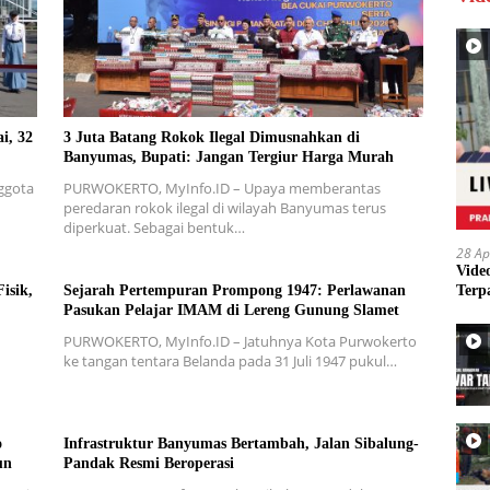
i, 32
3 Juta Batang Rokok Ilegal Dimusnahkan di
Banyumas, Bupati: Jangan Tergiur Harga Murah
ggota
PURWOKERTO, MyInfo.ID – Upaya memberantas
peredaran rokok ilegal di wilayah Banyumas terus
diperkuat. Sebagai bentuk…
28 Ap
Vide
isik,
Sejarah Pertempuran Prompong 1947: Perlawanan
Terp
Pasukan Pelajar IMAM di Lereng Gunung Slamet
PURWOKERTO, MyInfo.ID – Jatuhnya Kota Purwokerto
ke tangan tentara Belanda pada 31 Juli 1947 pukul…
o
Infrastruktur Banyumas Bertambah, Jalan Sibalung-
un
Pandak Resmi Beroperasi