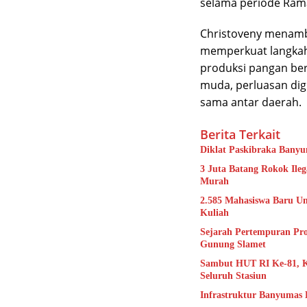
selama periode Ramad
Christoveny menamb
memperkuat langkah 
produksi pangan be
muda, perluasan digi
sama antar daerah.
Berita Terkait
Diklat Paskibraka Banyu
3 Juta Batang Rokok Ile
Murah
2.585 Mahasiswa Baru Uns
Kuliah
Sejarah Pertempuran Pr
Gunung Slamet
Sambut HUT RI Ke-81, K
Seluruh Stasiun
Infrastruktur Banyumas 