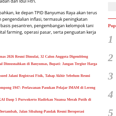
an dan Idul Fitri.
ahkan, ke depan TPID Banyumas Raya akan terus
pengendalian inflasi, termasuk peningkatan
rbasis pesantren, pengembangan kelompok tani
Pop
tal farming, operasi pasar, serta penguatan kerja
1
2
mas 2026 Resmi Dimulai, 32 Calon Anggota Digembleng
gal Dimusnahkan di Banyumas, Bupati: Jangan Tergiur Harga
3
oed Jalani Registrasi Fisik, Tahap Akhir Sebelum Resmi
ompong 1947: Perlawanan Pasukan Pelajar IMAM di Lereng
4
AI Daop 5 Purwokerto Hadirkan Nuansa Merah Putih di
5
Bertambah, Jalan Sibalung-Pandak Resmi Beroperasi