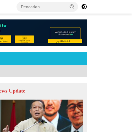
tutup
ews Update