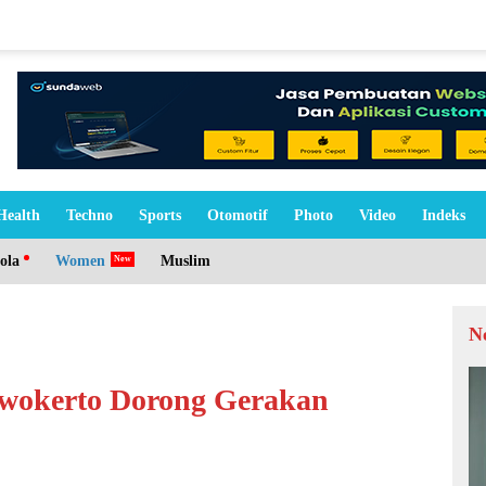
Health
Techno
Sports
Otomotif
Photo
Video
Indeks
ola
Women
Muslim
N
urwokerto Dorong Gerakan