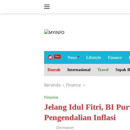
Langsung
ke
konten
tutup
H
News
Lifestyle
Finance
o
m
Daerah
Internasional
Travel
Sepak B
e
Beranda
Finance
Finance
Jelang Idul Fitri, BI P
Pengendalian Inflasi
Darmawan