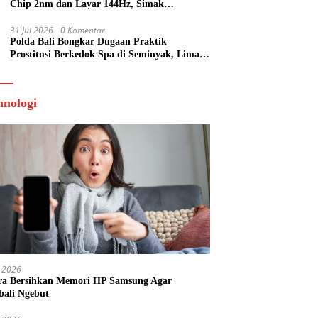
Chip 2nm dan Layar 144Hz, Simak
Spesifikasi Terbarunya
31 Jul 2026
0 Komentar
Polda Bali Bongkar Dugaan Praktik
Prostitusi Berkedok Spa di Seminyak, Lima
Orang Diamankan
hnologi
 2026
ra Bersihkan Memori HP Samsung Agar
ali Ngebut