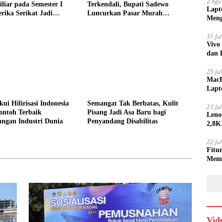
2 Agu
liar pada Semester I
Terkendali, Bupati Sadewo
Lapt
rika Serikat Jadi
Luncurkan Pasar Murah
Meng
tama
SARAHSIMAS
31 Ju
Vivo
dan 
25 Ju
MacB
Lapt
Lebi
i Hilirisasi Indonesia
Semangat Tak Berbatas, Kulit
23 Ju
ontoh Terbaik
Pisang Jadi Asa Baru bagi
Leno
ngan Industri Dunia
Penyandang Disabilitas
2,8K
22 Ju
Fitu
Mem
Vid