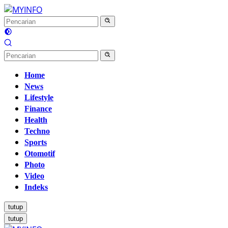
Langsung
ke
konten
Home
News
Lifestyle
Finance
Health
Techno
Sports
Otomotif
Photo
Video
Indeks
tutup
tutup