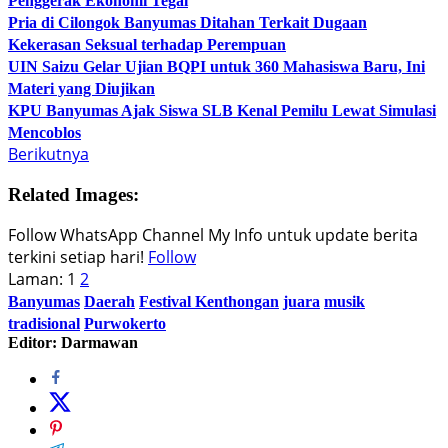
Penggerak Ekonomi Tegal
Pria di Cilongok Banyumas Ditahan Terkait Dugaan
Kekerasan Seksual terhadap Perempuan
UIN Saizu Gelar Ujian BQPI untuk 360 Mahasiswa Baru, Ini
Materi yang Diujikan
KPU Banyumas Ajak Siswa SLB Kenal Pemilu Lewat Simulasi
Mencoblos
Berikutnya
Related Images:
Follow WhatsApp Channel My Info untuk update berita
terkini setiap hari!
Follow
Laman:
1
2
Banyumas
Daerah
Festival Kenthongan
juara
musik
tradisional
Purwokerto
Editor: Darmawan