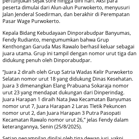
pertunjukan sejak sore hingga dini hari. Aksi para
peserta dimulai dari Alun-alun Purwokerto, menyusuri
Jalan Jenderal Soedirman, dan berakhir di Perempatan
Pasar Wage Purwokerto.
Kepala Bidang Kebudayaan Dinporabudpar Banyumas,
Fendy Rudianto, mengumumkan bahwa Grup
Kenthongan Garuda Mas Rawalo berhasil keluar sebagai
juara utama. Grup ini tampil dengan nomor urut tiga dan
didukung penuh oleh Dinporabudpar.
“Juara 2 diraih oleh Grup Satria Wadas Kelir Purwokerto
Selatan nomor urut 18 yang didukung Dinas Kesehatan.
Juara 3 dimenangkan Elang Prabuana Sokaraja nomor
urut 23 yang mendapat dukungan dari Dinperindag.
Juara Harapan 1 diraih Nata Jiwa Kecamatan Banyumas
nomor urut 7, Juara Harapan 2 Laras Tletik Pekuncen
nomor urut 2, dan Juara Harapan 3 Putra Pasopati
Kecamatan Rawalo nomor urut 26,” jelas Fendy dalam
keterangannya, Senin (25/8/2025).
Setiap penampilan dinilai oleh tiga dewan juri, yakni