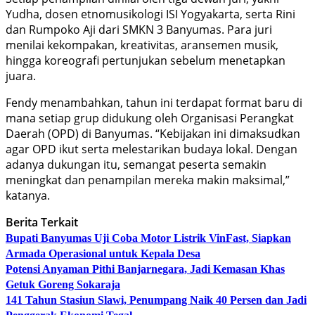
Yudha, dosen etnomusikologi ISI Yogyakarta, serta Rini
dan Rumpoko Aji dari SMKN 3 Banyumas. Para juri
menilai kekompakan, kreativitas, aransemen musik,
hingga koreografi pertunjukan sebelum menetapkan
juara.
Fendy menambahkan, tahun ini terdapat format baru di
mana setiap grup didukung oleh Organisasi Perangkat
Daerah (OPD) di Banyumas. “Kebijakan ini dimaksudkan
agar OPD ikut serta melestarikan budaya lokal. Dengan
adanya dukungan itu, semangat peserta semakin
meningkat dan penampilan mereka makin maksimal,”
katanya.
Berita Terkait
Bupati Banyumas Uji Coba Motor Listrik VinFast, Siapkan
Armada Operasional untuk Kepala Desa
Potensi Anyaman Pithi Banjarnegara, Jadi Kemasan Khas
Getuk Goreng Sokaraja
141 Tahun Stasiun Slawi, Penumpang Naik 40 Persen dan Jadi