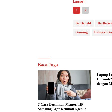
Laman:
1
2
Battlefield
Battlefiel
Gaming
Industri G
Baca Juga
Laptop L
C Penuh?
dengan 
7 Cara Bersihkan Memori HP
Samsung Agar Kembali Ngebut