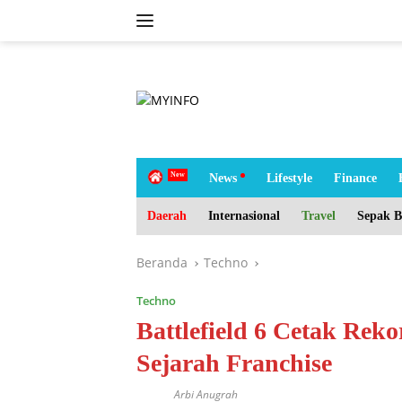
Langsung
ke
konten
tutup
H
News
Lifestyle
Finance
o
m
Daerah
Internasional
Travel
Sepak B
e
Beranda
Techno
Techno
Battlefield 6 Cetak Rek
Sejarah Franchise
Arbi Anugrah