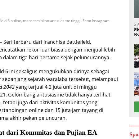
field 6 online, mencerminkan antusiasme tinggi. Foto: Instagram
5 
Me
Ny
– Seri terbaru dari franchise Battlefield,
 mencatatkan rekor luar biasa dengan menjual lebih
ya dalam tiga hari pertama sejak peluncurannya.
ld 6 ini sekaligus mengukuhkan dirinya sebagai
 sepanjang sejarah waralaba tersebut, melampaui
ld 2042
yang terjual 4,2 juta unit di minggu
1. Gelombang antusiasme tidak hanya terlihat
, tetapi juga dari aktivitas komunitas yang
rtandingan online dan 15 juta jam tayang di
ama akhir pekan peluncuran.
t dari Komunitas dan Pujian EA
Spo