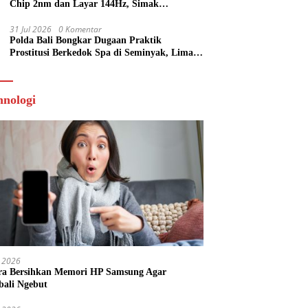
Chip 2nm dan Layar 144Hz, Simak
Spesifikasi Terbarunya
31 Jul 2026
0 Komentar
Polda Bali Bongkar Dugaan Praktik
Prostitusi Berkedok Spa di Seminyak, Lima
Orang Diamankan
hnologi
 2026
ra Bersihkan Memori HP Samsung Agar
ali Ngebut