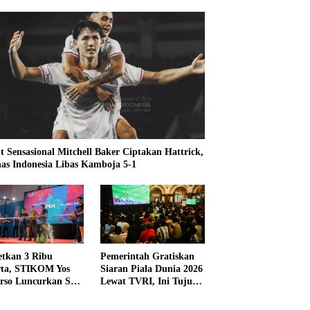
t Sensasional Mitchell Baker Ciptakan Hattrick,
as Indonesia Libas Kamboja 5-1
etkan 3 Ribu
Pemerintah Gratiskan
rta, STIKOM Yos
Siaran Piala Dunia 2026
rso Luncurkan SYS
Lewat TVRI, Ini Tujuan
 2026
dan Alasannya