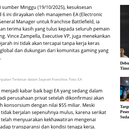
ai sumber Minggu (19/10/2025), kesuksesan
d 6 ini dirayakan oleh manajemen EA (Electronic
General Manager untuk franchise Battlefield, ia
n terima kasih yang tulus kepada seluruh pemain
g. Vince Zampella, Executive VP, juga menekankan
rah ini tidak akan tercapai tanpa kerja keras
global dan dukungan dari komunitas gaming yang
.
Debu
Timn
enjualan Terbesar dalam Sejarah Franchise. Foto: EA
 menjadi kabar baik bagi EA yang sedang dalam
adi perusahaan privat setelah dikonfirmasi akan
ah konsorsium dengan nilai $55 miliar. Meski
Targ
ni tidak berjalan sepenuhnya mulus, karena serikat
Pese
Suda
A telah menyuarakan kekhawatiran mengenai
RUN
adap transparansi dan kondisi tenaga kerja.