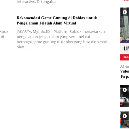
Interactive. Di tengah…
Rekomendasi Game Gunung di Roblox untuk
Pengalaman Jelajah Alam Virtual
 Xbox
JAKARTA, MyInfo.ID – Platform Roblox menawarkan
 di
pengalaman jelajah alam yang seru melalui
berbagai game gunung di Roblox yang bisa dinikmati
oleh…
28 Ap
Vide
Terp