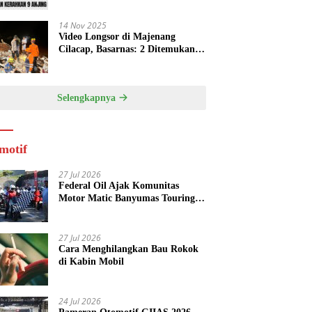
14 Nov 2025
Video Longsor di Majenang
Cilacap, Basarnas: 2 Ditemukan
Tewas, 21 Orang dalam Pencarian
Selengkapnya
motif
27 Jul 2026
Federal Oil Ajak Komunitas
Motor Matic Banyumas Touring
Baturraden, Edukasi Cegah Mesin
Overheat
27 Jul 2026
Cara Menghilangkan Bau Rokok
di Kabin Mobil
24 Jul 2026