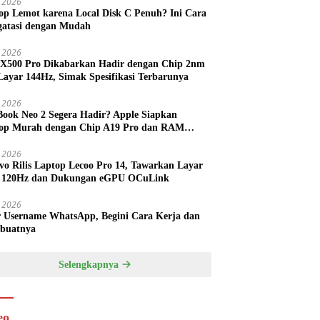
 2026
op Lemot karena Local Disk C Penuh? Ini Cara
atasi dengan Mudah
l 2026
 X500 Pro Dikabarkan Hadir dengan Chip 2nm
Layar 144Hz, Simak Spesifikasi Terbarunya
l 2026
ook Neo 2 Segera Hadir? Apple Siapkan
op Murah dengan Chip A19 Pro dan RAM
h Besar
l 2026
vo Rilis Laptop Lecoo Pro 14, Tawarkan Layar
 120Hz dan Dukungan eGPU OCuLink
l 2026
r Username WhatsApp, Begini Cara Kerja dan
buatnya
Selengkapnya
eo