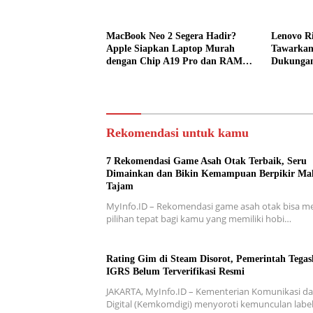
MacBook Neo 2 Segera Hadir?
Lenovo Ri
Apple Siapkan Laptop Murah
Tawarkan
dengan Chip A19 Pro dan RAM
Dukunga
Lebih Besar
Rekomendasi untuk kamu
7 Rekomendasi Game Asah Otak Terbaik, Seru
Dimainkan dan Bikin Kemampuan Berpikir Ma
Tajam
MyInfo.ID – Rekomendasi game asah otak bisa me
pilihan tepat bagi kamu yang memiliki hobi…
Rating Gim di Steam Disorot, Pemerintah Tega
IGRS Belum Terverifikasi Resmi
JAKARTA, MyInfo.ID – Kementerian Komunikasi d
Digital (Kemkomdigi) menyoroti kemunculan labe