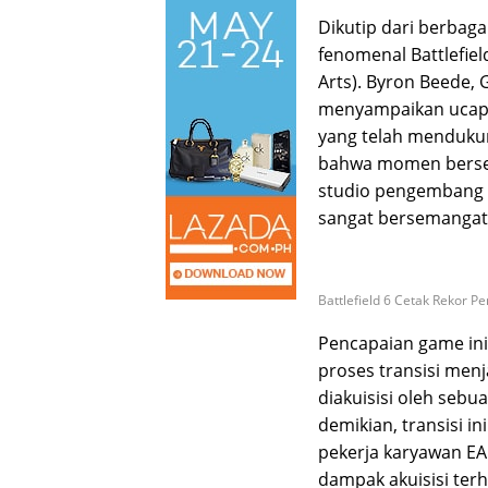
Dikutip dari berbag
fenomenal Battlefiel
Arts). Byron Beede, 
menyampaikan ucapa
yang telah mendukun
bahwa momen berseja
studio pengembang 
sangat bersemangat
Battlefield 6 Cetak Rekor P
Pencapaian game ini
proses transisi menj
diakuisisi oleh sebu
demikian, transisi i
pekerja karyawan E
dampak akuisisi terh