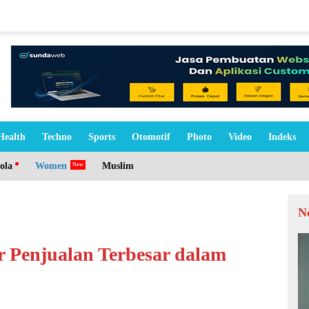
Health
Techno
Sports
Otomotif
Photo
Video
Indeks
ola
Women
Muslim
N
or Penjualan Terbesar dalam