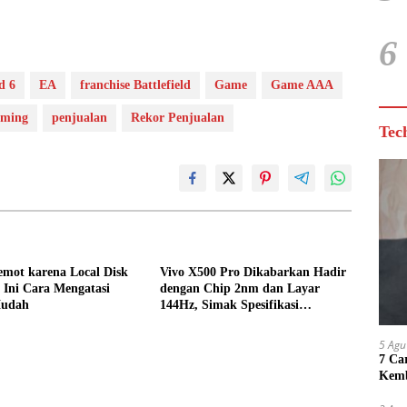
6
d 6
EA
franchise Battlefield
Game
Game AAA
aming
penjualan
Rekor Penjualan
Tec
emot karena Local Disk
Vivo X500 Pro Dikabarkan Hadir
 Ini Cara Mengatasi
dengan Chip 2nm dan Layar
Mudah
144Hz, Simak Spesifikasi
Terbarunya
5 Agu
7 Ca
Kemb