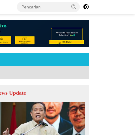
tutup
ews Update