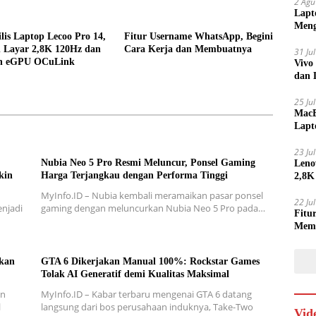
2 Agu
Lapt
Meng
lis Laptop Lecoo Pro 14,
Fitur Username WhatsApp, Begini
 Layar 2,8K 120Hz dan
Cara Kerja dan Membuatnya
31 Ju
n eGPU OCuLink
Vivo
dan 
25 Ju
MacB
Lapt
Lebi
23 Ju
Nubia Neo 5 Pro Resmi Meluncur, Ponsel Gaming
Leno
kin
Harga Terjangkau dengan Performa Tinggi
2,8K
MyInfo.ID – Nubia kembali meramaikan pasar ponsel
22 Ju
njadi
gaming dengan meluncurkan Nubia Neo 5 Pro pada…
Fitu
Mem
skan
GTA 6 Dikerjakan Manual 100%: Rockstar Games
Tolak AI Generatif demi Kualitas Maksimal
an
MyInfo.ID – Kabar terbaru mengenai GTA 6 datang
l
langsung dari bos perusahaan induknya, Take-Two
Vid