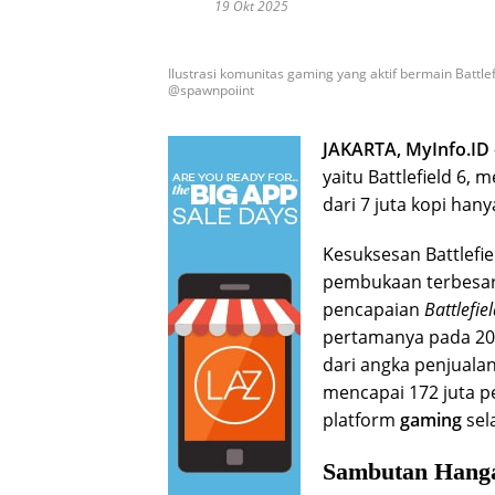
19 Okt 2025
Ilustrasi komunitas gaming yang aktif bermain Battle
@spawnpoiint
JAKARTA, MyInfo.ID
yaitu Battlefield 6,
dari 7 juta kopi han
Kesuksesan Battlefie
pembukaan terbesar
pencapaian
Battlefie
pertamanya pada 202
dari angka penjualan
mencapai 172 juta pe
platform
gaming
sel
Sambutan Hanga