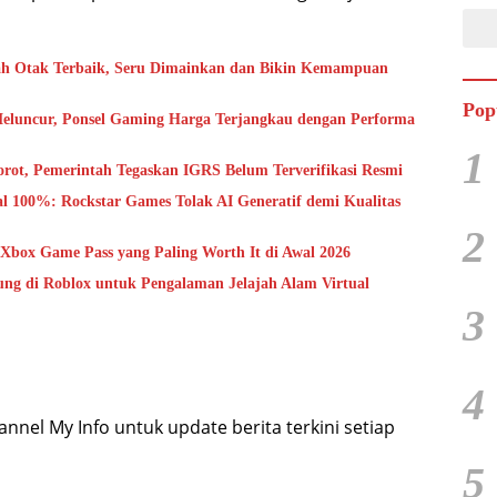
h Otak Terbaik, Seru Dimainkan dan Bikin Kemampuan
Pop
Meluncur, Ponsel Gaming Harga Terjangkau dengan Performa
1
orot, Pemerintah Tegaskan IGRS Belum Terverifikasi Resmi
 100%: Rockstar Games Tolak AI Generatif demi Kualitas
2
 Xbox Game Pass yang Paling Worth It di Awal 2026
g di Roblox untuk Pengalaman Jelajah Alam Virtual
3
4
nel My Info untuk update berita terkini setiap
5