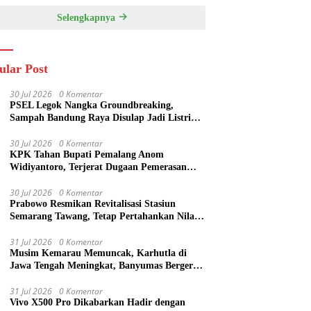
Selengkapnya
ular Post
30 Jul 2026
0 Komentar
PSEL Legok Nangka Groundbreaking,
Sampah Bandung Raya Disulap Jadi Listrik
40,79 MW
30 Jul 2026
0 Komentar
KPK Tahan Bupati Pemalang Anom
Widiyantoro, Terjerat Dugaan Pemerasan
dalam OTT
30 Jul 2026
0 Komentar
Prabowo Resmikan Revitalisasi Stasiun
Semarang Tawang, Tetap Pertahankan Nilai
Sejarah
31 Jul 2026
0 Komentar
Musim Kemarau Memuncak, Karhutla di
Jawa Tengah Meningkat, Banyumas Bergerak
Cepat Padamkan Api
31 Jul 2026
0 Komentar
Vivo X500 Pro Dikabarkan Hadir dengan