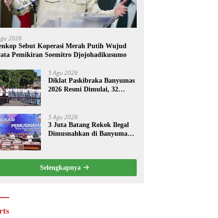
Agu 2026
nkop Sebut Koperasi Merah Putih Wujud
ata Pemikiran Soemitro Djojohadikusumo
5 Agu 2026
Diklat Paskibraka Banyumas
2026 Resmi Dimulai, 32
Calon Anggota Digembleng
5 Agu 2026
3 Juta Batang Rokok Ilegal
Dimusnahkan di Banyumas,
Bupati: Jangan Tergiur
Harga Murah
Selengkapnya
rts