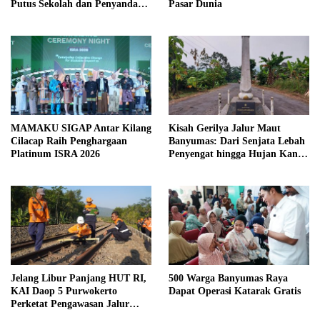
Putus Sekolah dan Penyandang
Pasar Dunia
Disabilitas
MAMAKU SIGAP Antar Kilang
Kisah Gerilya Jalur Maut
Cilacap Raih Penghargaan
Banyumas: Dari Senjata Lebah
Platinum ISRA 2026
Penyengat hingga Hujan Kanon
di Cilongok
Jelang Libur Panjang HUT RI,
500 Warga Banyumas Raya
KAI Daop 5 Purwokerto
Dapat Operasi Katarak Gratis
Perketat Pengawasan Jalur
Kereta