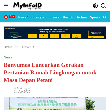
Langsung
ke
konten
Home
News
Lifestyle
Finance
Health
Techno
Sports
Otom
Beranda
News
News
Banyumas Luncurkan Gerakan
Pertanian Ramah Lingkungan untuk
Masa Depan Petani
Arbi Anugrah
24 Sep 2025