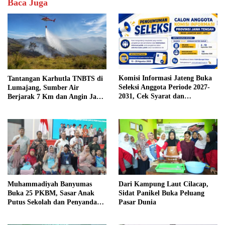
Baca Juga
Komisi Informasi Jateng Buka
Tantangan Karhutla TNBTS di
Seleksi Anggota Periode 2027-
Lumajang, Sumber Air
2031, Cek Syarat dan
Berjarak 7 Km dan Angin Jadi
Jadwalnya
Kendala
Muhammadiyah Banyumas
Dari Kampung Laut Cilacap,
Buka 25 PKBM, Sasar Anak
Sidat Panikel Buka Peluang
Putus Sekolah dan Penyandang
Pasar Dunia
Disabilitas