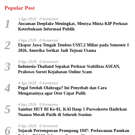
Popular Post
3 Agu 2026
0 Komentar
1
Ancaman Deepfake Meningkat, Meutya Minta KIP Perkuat
Keterbukaan Informasi Publik
3 Agu 2026
0 Komentar
2
Ekspor Jawa Tengah Tembus US$7,2 Miliar pada Semester I
2026, Amerika Serikat Jadi Tujuan Utama
4 Agu 2026
0 Komentar
3
Indonesia-Thailand Sepakat Perkuat Stabilitas ASEAN,
Prabowo Soroti Kejahatan Online Scam
4 Agu 2026
0 Komentar
4
Pegal Setelah Olahraga? Ini Penyebab dan Cara
Mengatasinya agar Otot Cepat Pulih
4 Agu 2026
0 Komentar
5
Sambut HUT RI Ke-81, KAI Daop 5 Purwokerto Hadirkan
Nuansa Merah Putih di Seluruh Stasiun
4 Agu 2026
0 Komentar
6
Sejarah Pertempuran Prompong 1947: Perlawanan Pasukan