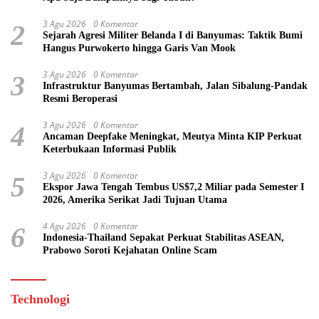
3 Agu 2026
0 Komentar
2
Sejarah Agresi Militer Belanda I di Banyumas: Taktik Bumi
Hangus Purwokerto hingga Garis Van Mook
3 Agu 2026
0 Komentar
3
Infrastruktur Banyumas Bertambah, Jalan Sibalung-Pandak
Resmi Beroperasi
3 Agu 2026
0 Komentar
4
Ancaman Deepfake Meningkat, Meutya Minta KIP Perkuat
Keterbukaan Informasi Publik
3 Agu 2026
0 Komentar
5
Ekspor Jawa Tengah Tembus US$7,2 Miliar pada Semester I
2026, Amerika Serikat Jadi Tujuan Utama
4 Agu 2026
0 Komentar
6
Indonesia-Thailand Sepakat Perkuat Stabilitas ASEAN,
Prabowo Soroti Kejahatan Online Scam
Technologi