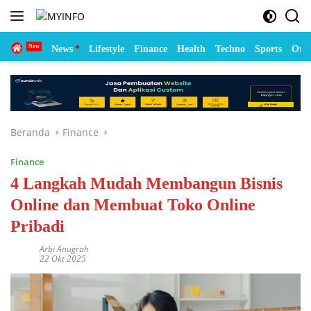
Langsung
ke
konten
Home
News
Lifestyle
Finance
Health
Techno
Sports
Otom
Beranda
Finance
Finance
4 Langkah Mudah Membangun Bisnis
Online dan Membuat Toko Online
Pribadi
Arbi Anugrah
22 Okt 2025